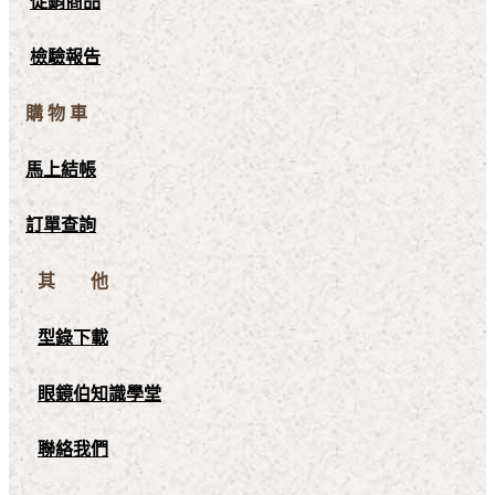
促銷商品
檢驗報告
購 物 車
馬上結帳
訂單查詢
其 他
型錄下載
眼鏡伯知識學堂
聯絡我們