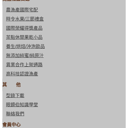
農漁產國際宅配
時令水果/三節禮盒
國際榮耀得獎產品
茶點休閒果乾小品
養生/烘焙/沖泡飲品
無添加純蜜/純原汁
異業合作上架通路
高科技認證漁產
其 他
型錄下載
眼鏡伯知識學堂
聯絡我們
會員中心