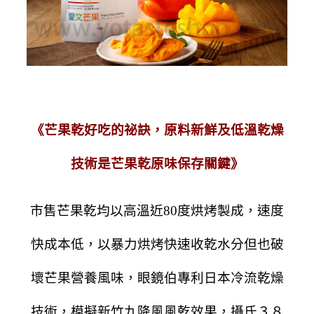
《芒果乾好吃的祕訣，原料新鮮及低溫乾燥
技術是芒果乾原味保存關鍵》
市售芒果乾均以高溫近80度烘烤製成，速度
快成本低，以暴力烘烤快速收乾水分但也破
壞芒果營養風味，眼鏡伯專利日本冷流乾燥
技術，模擬新竹九降風風乾效果，攝氏３８