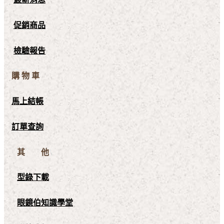
促銷商品
檢驗報告
購 物 車
馬上結帳
訂單查詢
其 他
型錄下載
眼鏡伯知識學堂