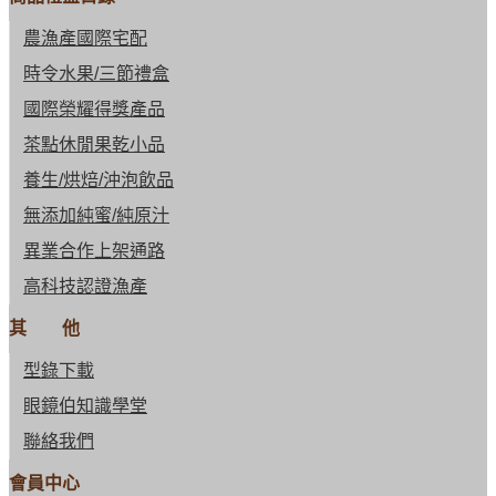
農漁產國際宅配
時令水果/三節禮盒
國際榮耀得獎產品
茶點休閒果乾小品
養生/烘焙/沖泡飲品
無添加純蜜/純原汁
異業合作上架通路
高科技認證漁產
其 他
型錄下載
眼鏡伯知識學堂
聯絡我們
會員中心