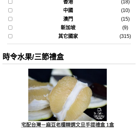
香港
(18)
中國
(10)
澳門
(15)
新加坡
(9)
其它國家
(315)
時令水果/三節禮盒
宅配台灣－麻豆老欉精選文旦手提禮盒 1盒