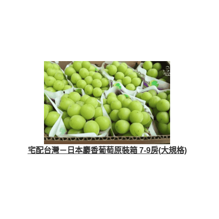
宅配台灣－日本麝香葡萄原裝箱 7-9房(大規格)