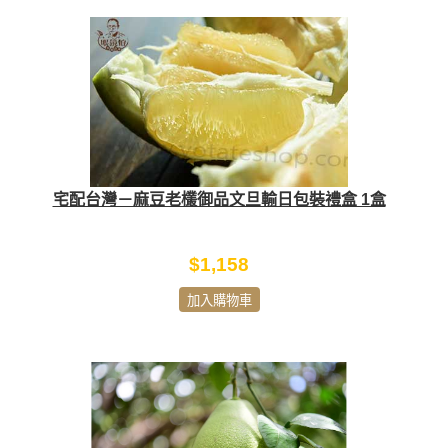
宅配台灣－麻豆老欉御品文旦輸日包裝禮盒 1盒
$1,158
加入購物車