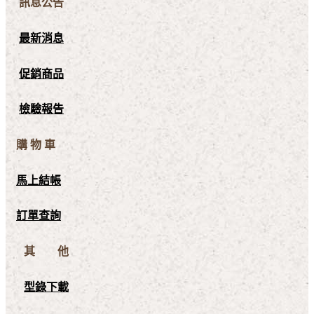
訊息公告
最新消息
促銷商品
檢驗報告
購 物 車
馬上結帳
訂單查詢
其 他
型錄下載