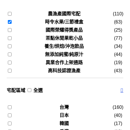
農漁產國際宅配
(110)
時令水果/三節禮盒
(63)
國際榮耀得獎產品
(25)
茶點休閒果乾小品
(77)
養生/烘焙/沖泡飲品
(34)
無添加純蜜/純原汁
(44)
異業合作上架通路
(19)
高科技認證漁產
(43)
宅配區域
全選
台灣
(160)
日本
(40)
韓國
(17)