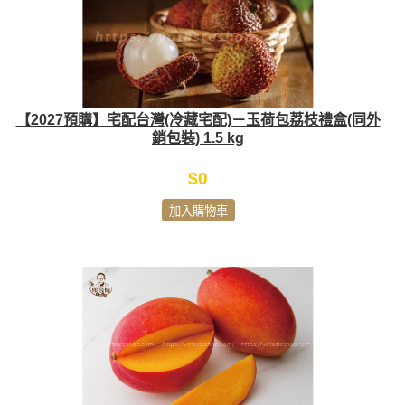
【2027預購】宅配台灣(冷藏宅配)－玉荷包荔枝禮盒(同外
銷包裝) 1.5 kg
$0
加入購物車