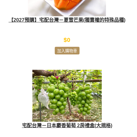
【2027預購】宅配台灣－夏雪芒果(獨賣權的特殊品種)
$0
加入購物車
宅配台灣－日本麝香葡萄 2房禮盒(大規格)