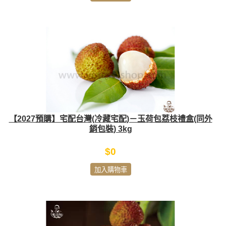
【2027預購】宅配台灣(冷藏宅配)－玉荷包荔枝禮盒(同外
銷包裝) 3kg
$0
加入購物車