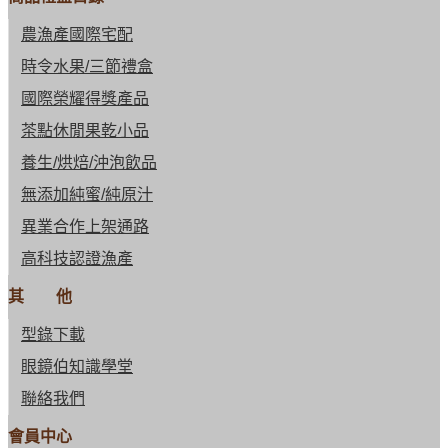
農漁產國際宅配
時令水果/三節禮盒
國際榮耀得獎產品
茶點休閒果乾小品
養生/烘焙/沖泡飲品
無添加純蜜/純原汁
異業合作上架通路
高科技認證漁產
其 他
型錄下載
眼鏡伯知識學堂
聯絡我們
會員中心