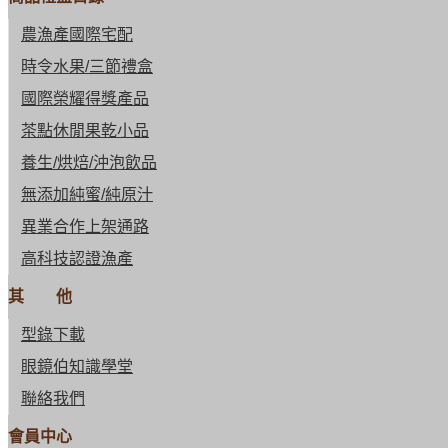
農漁產國際宅配
時令水果/三節禮盒
國際榮耀得獎產品
茶點休閒果乾小品
養生/烘焙/沖泡飲品
無添加純蜜/純原汁
異業合作上架通路
高科技認證漁產
其 他
型錄下載
眼鏡伯知識學堂
聯絡我們
會員中心