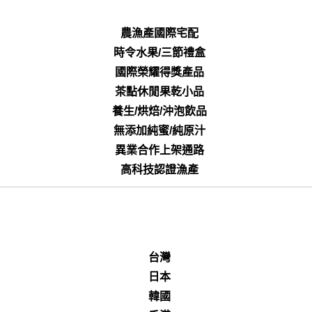
農漁產國際宅配
時令水果/三節禮盒
國際榮耀得獎產品
茶點休閒果乾小品
養生/烘焙/沖泡飲品
無添加純蜜/純原汁
異業合作上架通路
高科技認證漁產
台灣
日本
韓國