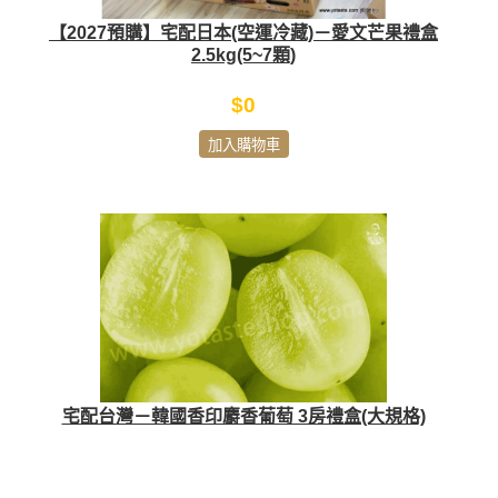
【2027預購】宅配日本(空運冷藏)－愛文芒果禮盒
2.5kg(5~7顆)
$0
加入購物車
宅配台灣－韓國香印麝香葡萄 3房禮盒(大規格)