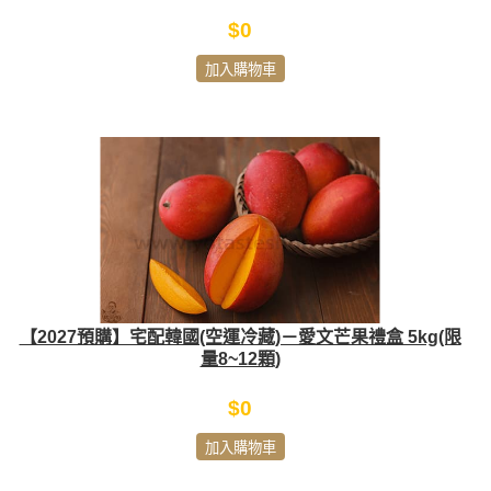
$0
加入購物車
【2027預購】宅配韓國(空運冷藏)－愛文芒果禮盒 5kg(限
量8~12顆)
$0
加入購物車