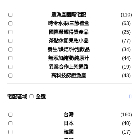
農漁產國際宅配
(110)
時令水果/三節禮盒
(63)
國際榮耀得獎產品
(25)
茶點休閒果乾小品
(77)
養生/烘焙/沖泡飲品
(34)
無添加純蜜/純原汁
(44)
異業合作上架通路
(19)
高科技認證漁產
(43)
宅配區域
全選
台灣
(160)
日本
(40)
韓國
(17)