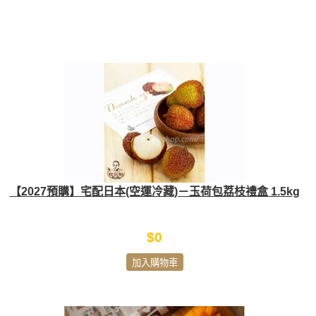
【2027預購】宅配日本(空運冷藏)－玉荷包荔枝禮盒 1.5kg
$0
加入購物車