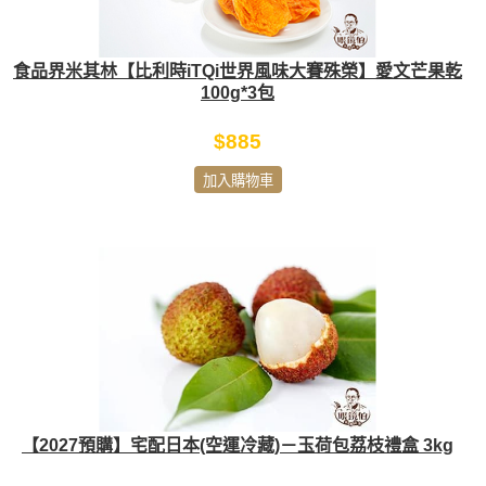
食品界米其林【比利時iTQi世界風味大賽殊榮】愛文芒果乾
100g*3包
$885
加入購物車
【2027預購】宅配日本(空運冷藏)－玉荷包荔枝禮盒 3kg