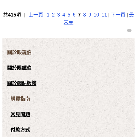
共
415
項 |
上一頁
|
1
2
3
4
5
6
7
8
9
10
11
|
下一頁
|
最
末頁
關於眼鏡伯
關於眼鏡伯
關於網站版權
購買指南
常見問題
付款方式