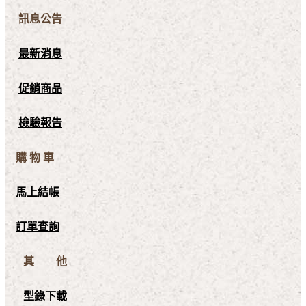
訊息公告
最新消息
促銷商品
檢驗報告
購 物 車
馬上結帳
訂單查詢
其 他
型錄下載