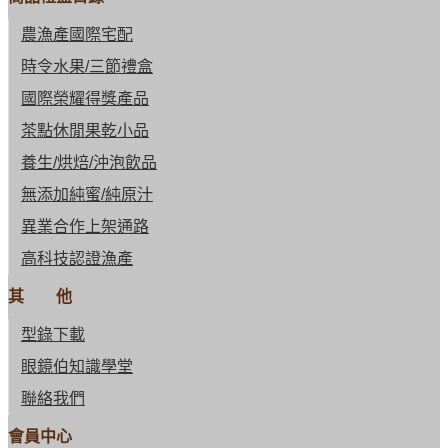
農漁產國際宅配
時令水果/三節禮盒
國際榮耀得獎產品
茶點休閒果乾小品
養生/烘焙/沖泡飲品
無添加純蜜/純原汁
異業合作上架通路
高科技認證漁產
其 他
型錄下載
眼鏡伯知識學堂
聯絡我們
會員中心