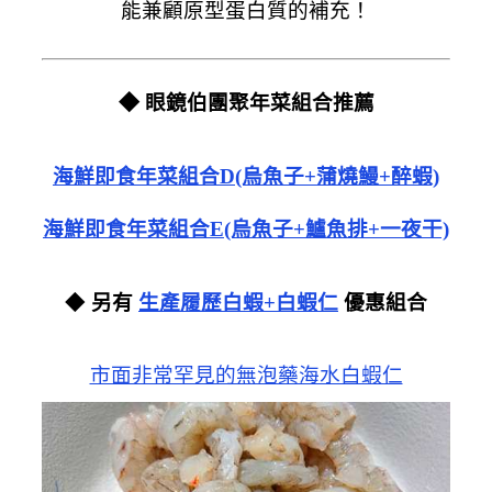
能兼顧原型蛋白質的補充！
◆ 眼鏡伯團聚年菜組合推薦
海鮮即食年菜組合D(烏魚子+蒲燒鰻+醉蝦)
海鮮即食年菜組合E(烏魚子+鱸魚排+一夜干)
◆
另有
生產履歷白蝦+白蝦仁
優惠組合
市面非常罕見的無泡藥海水白蝦仁