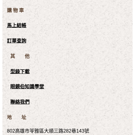
購 物 車
馬上結帳
訂單查詢
其 他
型錄下載
眼鏡伯知識學堂
聯絡我們
地 址
802高雄市苓雅區大順三路282巷143號