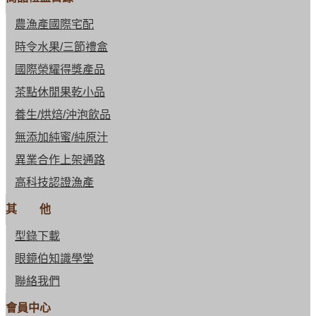
農漁產國際宅配
時令水果/三節禮盒
國際榮耀得獎產品
茶點休閒果乾小品
養生/烘焙/沖泡飲品
無添加純蜜/純原汁
異業合作上架通路
高科技認證漁產
其 他
型錄下載
眼鏡伯知識學堂
聯絡我們
會員中心