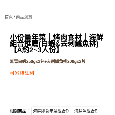
首頁 / 商品瀏覽
小份量年菜｜烤肉食材｜海鮮
組合推薦(白蝦&去刺鱸魚排)
【A約2~3人份】
無毒白蝦250gx2包+去刺鱸魚排200gx2片
可累積紅利
相關商品：
海鮮即食年菜組合D
海鮮魚組合E