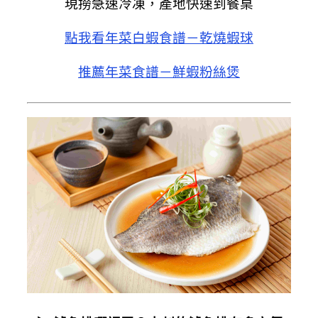
現撈急速冷凍，產地快速到餐桌
點我看年菜白蝦食譜－乾燒蝦球
推薦年菜食譜－鮮蝦粉絲煲