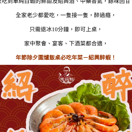
只吃到單純白蝦的鮮甜及紹興酒、中藥香氣，餘味回甘
全家老少都愛吃，一隻接一隻，醉過癮，
只需退冰10分鐘，即可上桌，
家中聚會、宴客、下酒菜都合適，
年節除夕圍爐飯桌必吃年菜－紹興醉蝦！