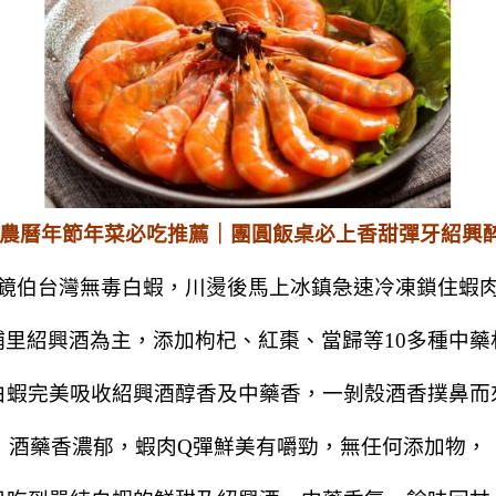
 農曆年節年菜必吃推薦｜團圓飯桌必上香甜彈牙紹興
鏡伯台灣無毒白蝦，川燙後馬上
冰鎮急速冷凍鎖住蝦
埔里紹興酒為主，
添加枸杞、紅棗、當歸等10多種中藥
白蝦完美吸收紹興酒醇香及中藥香，一剝殼酒香撲鼻而
酒藥香濃郁，蝦肉Q彈鮮美有嚼勁，無任何添加物，