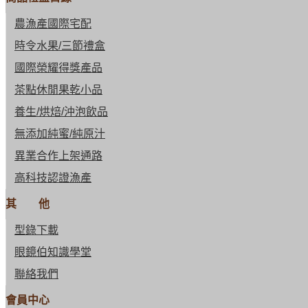
農漁產國際宅配
時令水果/三節禮盒
國際榮耀得獎產品
茶點休閒果乾小品
養生/烘焙/沖泡飲品
無添加純蜜/純原汁
異業合作上架通路
高科技認證漁產
其 他
型錄下載
眼鏡伯知識學堂
聯絡我們
會員中心