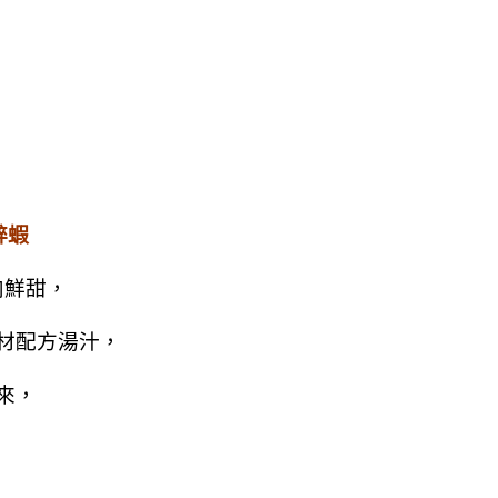
醉蝦
肉鮮甜，
材配方湯汁，
來，