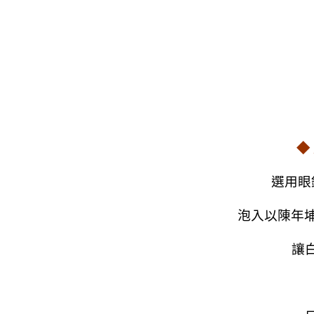
◆
選用眼
泡入以陳年
讓