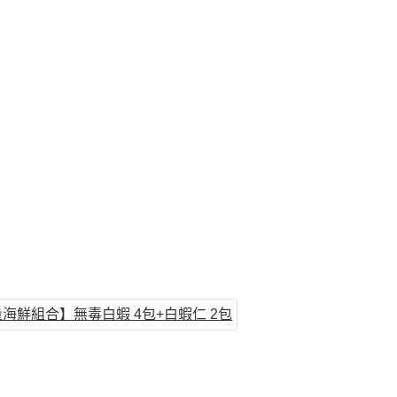
海鮮組合】無毒白蝦 4包+白蝦仁 2包