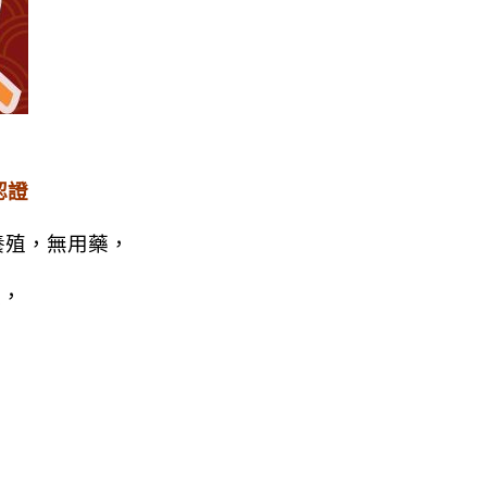
認證
養殖，無用藥，
廠，