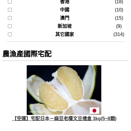
香港
(18)
中國
(10)
澳門
(15)
新加坡
(9)
其它國家
(314)
農漁產國際宅配
【空運】宅配日本－麻豆老欉文旦禮盒 3kg(5~8顆)