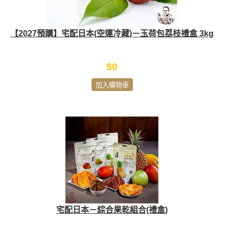
【2027預購】宅配日本(空運冷藏)－玉荷包荔枝禮盒 3kg
$0
加入購物車
宅配日本－綜合果乾組合(禮盒)