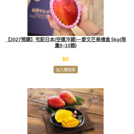
【2027預購】宅配日本(空運冷藏)－愛文芒果禮盒 5kg(限
量8~10顆)
$0
加入購物車