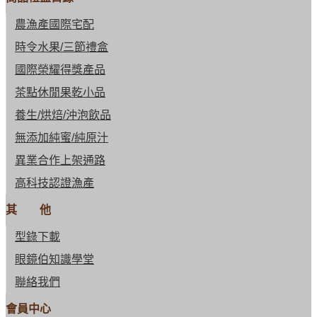
農漁產國際宅配
時令水果/三節禮盒
國際榮耀得獎產品
茶點休閒果乾小品
養生/烘焙/沖泡飲品
無添加純蜜/純原汁
異業合作上架通路
高科技認證漁產
其 他
型錄下載
眼鏡伯知識學堂
聯絡我們
會員中心