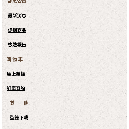
訊息公告
最新消息
促銷商品
檢驗報告
購 物 車
馬上結帳
訂單查詢
其 他
型錄下載