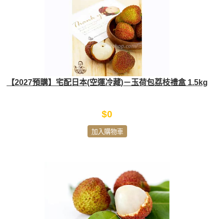
【2027預購】宅配日本(空運冷藏)－玉荷包荔枝禮盒 1.5kg
$0
加入購物車