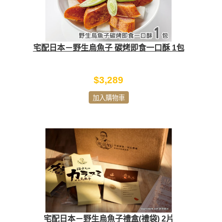
宅配日本－野生烏魚子 碳烤即食一口酥 1包
$3,289
加入購物車
宅配日本－野生烏魚子禮盒(禮袋) 2片