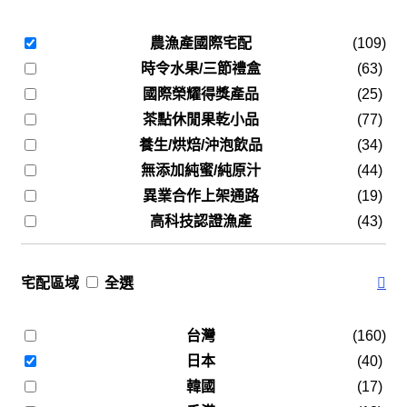
農漁產國際宅配
(109)
時令水果/三節禮盒
(63)
國際榮耀得獎產品
(25)
茶點休閒果乾小品
(77)
養生/烘焙/沖泡飲品
(34)
無添加純蜜/純原汁
(44)
異業合作上架通路
(19)
高科技認證漁產
(43)
宅配區域
全選
台灣
(160)
日本
(40)
韓國
(17)