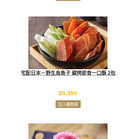
宅配日本－野生烏魚子 碳烤即食一口酥 2包
$5,399
加入購物車