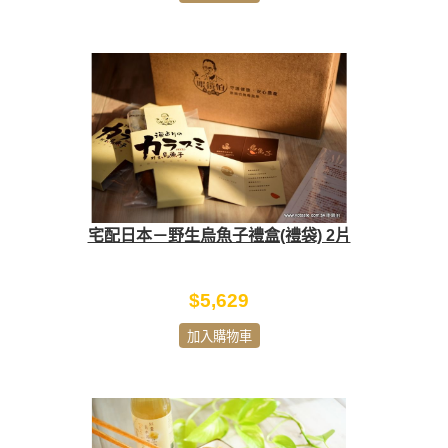
宅配日本－野生烏魚子禮盒(禮袋) 2片
$5,629
加入購物車