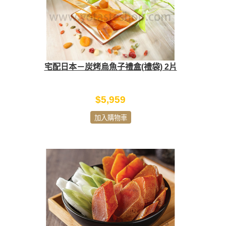
宅配日本－炭烤烏魚子禮盒(禮袋) 2片
$5,959
加入購物車