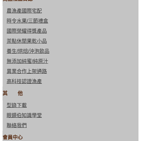
農漁產國際宅配
時令水果/三節禮盒
國際榮耀得獎產品
茶點休閒果乾小品
養生/烘焙/沖泡飲品
無添加純蜜/純原汁
異業合作上架通路
高科技認證漁產
其 他
型錄下載
眼鏡伯知識學堂
聯絡我們
會員中心