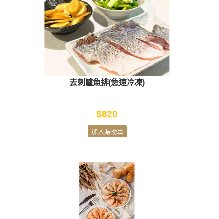
去刺鱸魚排(急速冷凍)
$820
加入購物車