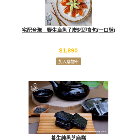
宅配台灣－野生烏魚子炭烤即食包(一口酥)
$1,890
加入購物車
養生純黑芝麻糕