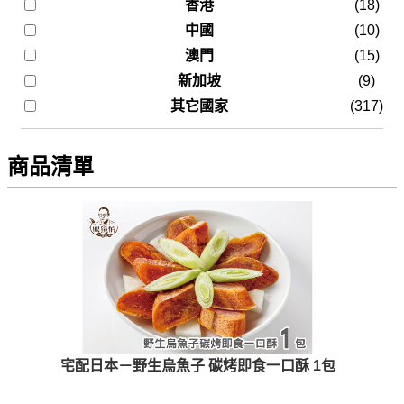
香港
(18)
中國
(10)
澳門
(15)
新加坡
(9)
其它國家
(317)
商品清單
宅配日本－野生烏魚子 碳烤即食一口酥 1包