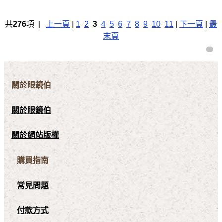
共
276
項 |
上一頁
|
1
2
3
4
5
6
7
8
9
10
11
|
下一頁
|
最
末頁
關於眼鏡伯
關於眼鏡伯
關於網站版權
購買指南
常見問題
付款方式