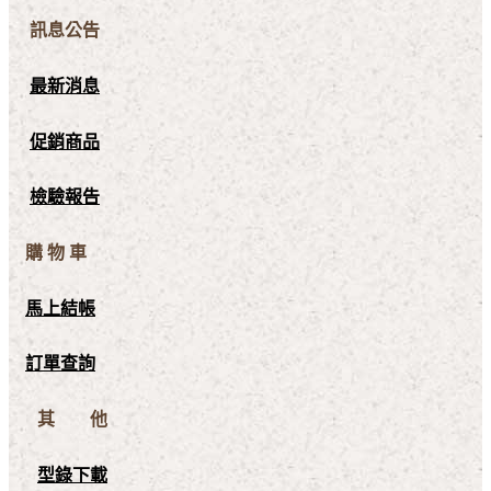
訊息公告
最新消息
促銷商品
檢驗報告
購 物 車
馬上結帳
訂單查詢
其 他
型錄下載