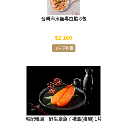
台灣海水無毒白蝦 8包
$2,160
加入購物車
宅配韓國－野生烏魚子禮盒(禮袋) 1片