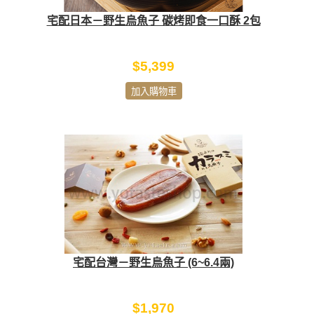
宅配日本－野生烏魚子 碳烤即食一口酥 2包
$5,399
加入購物車
宅配台灣－野生烏魚子 (6~6.4兩)
$1,970