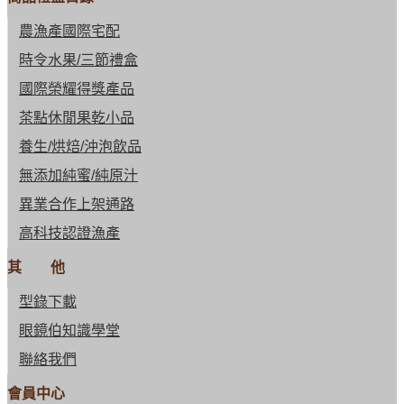
農漁產國際宅配
時令水果/三節禮盒
國際榮耀得獎產品
茶點休閒果乾小品
養生/烘焙/沖泡飲品
無添加純蜜/純原汁
異業合作上架通路
高科技認證漁產
其 他
型錄下載
眼鏡伯知識學堂
聯絡我們
會員中心