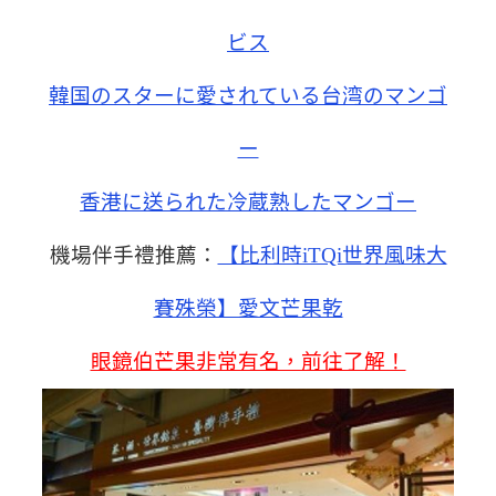
ビス
韓国のスターに愛されている台湾のマンゴ
ー
香港に送られた冷蔵熟したマンゴー
機場伴手禮推薦：
【比利時iTQi世界風味大
賽殊榮】愛文芒果乾
眼鏡伯芒果非常有名，前往了解！