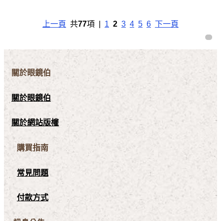
上一頁
共
77
項 |
1
2
3
4
5
6
下一頁
關於眼鏡伯
關於眼鏡伯
關於網站版權
購買指南
常見問題
付款方式