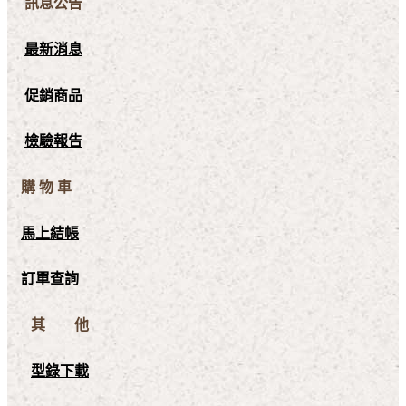
訊息公告
最新消息
促銷商品
檢驗報告
購 物 車
馬上結帳
訂單查詢
其 他
型錄下載