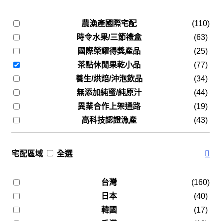
農漁產國際宅配
(110)
時令水果/三節禮盒
(63)
國際榮耀得獎產品
(25)
茶點休閒果乾小品
(77)
養生/烘焙/沖泡飲品
(34)
無添加純蜜/純原汁
(44)
異業合作上架通路
(19)
高科技認證漁產
(43)
宅配區域
全選
台灣
(160)
日本
(40)
韓國
(17)