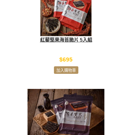
紅藜堅果海苔脆片 5入組
$695
加入購物車