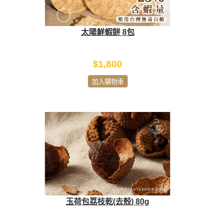
太陽鮮蝦餅 8包
$1,800
加入購物車
玉荷包荔枝乾(去殼) 80g