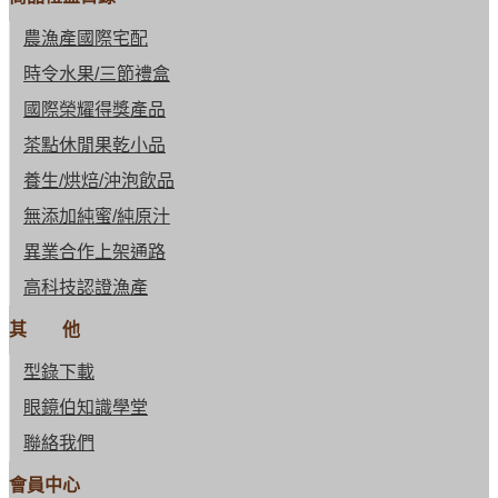
農漁產國際宅配
時令水果/三節禮盒
國際榮耀得獎產品
茶點休閒果乾小品
養生/烘焙/沖泡飲品
無添加純蜜/純原汁
異業合作上架通路
高科技認證漁產
其 他
型錄下載
眼鏡伯知識學堂
聯絡我們
會員中心