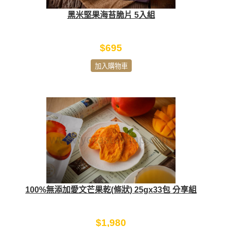
黑米堅果海苔脆片 5入組
$695
加入購物車
100%無添加愛文芒果乾(條狀) 25gx33包 分享組
$1,980