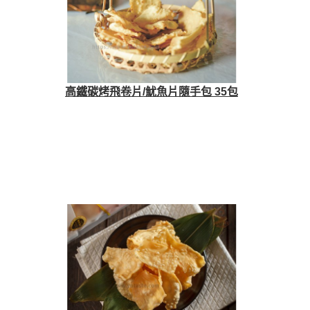
高鐵碳烤飛卷片/魷魚片隨手包 35包