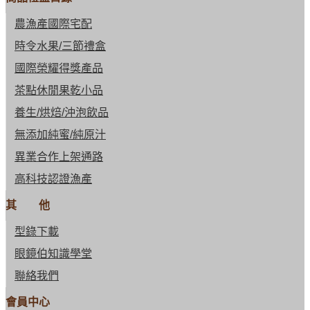
農漁產國際宅配
時令水果/三節禮盒
國際榮耀得獎產品
茶點休閒果乾小品
養生/烘焙/沖泡飲品
無添加純蜜/純原汁
異業合作上架通路
高科技認證漁產
其 他
型錄下載
眼鏡伯知識學堂
聯絡我們
會員中心