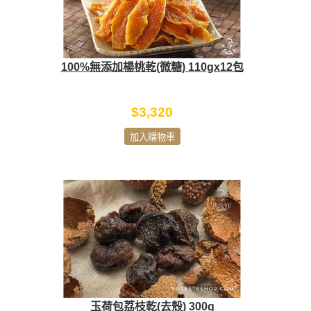
100%無添加楊桃乾(微糖) 110gx12包
$3,320
加入購物車
玉荷包荔枝乾(去殼) 300g