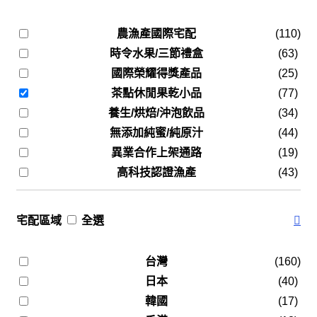
農漁產國際宅配
(110)
時令水果/三節禮盒
(63)
國際榮耀得獎產品
(25)
茶點休閒果乾小品
(77)
養生/烘焙/沖泡飲品
(34)
無添加純蜜/純原汁
(44)
異業合作上架通路
(19)
高科技認證漁產
(43)
宅配區域
全選
台灣
(160)
日本
(40)
韓國
(17)