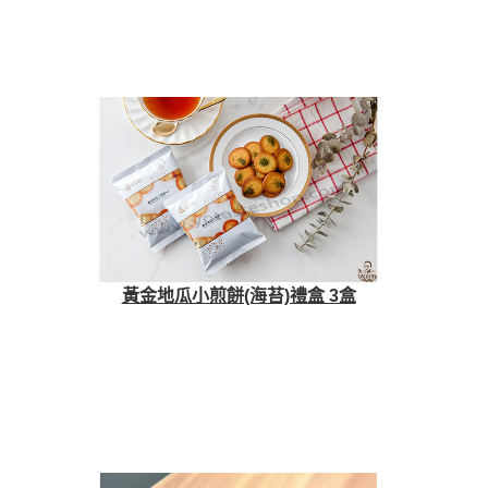
黃金地瓜小煎餅(海苔)禮盒 3盒