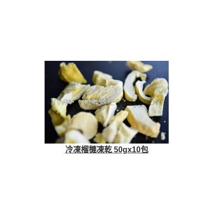
冷凍榴槤凍乾 50gx10包