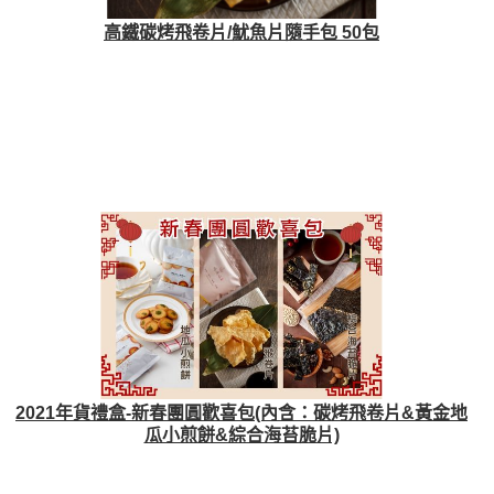
高鐵碳烤飛卷片/魷魚片隨手包 50包
2021年貨禮盒-新春團圓歡喜包(內含：碳烤飛卷片&黃金地
瓜小煎餅&綜合海苔脆片)