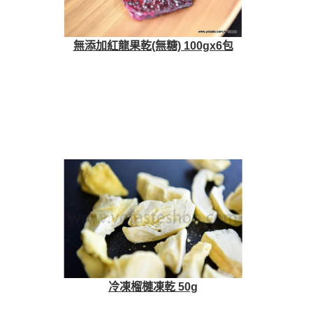
無添加紅龍果乾(無糖) 100gx6包
冷凍榴槤凍乾 50g