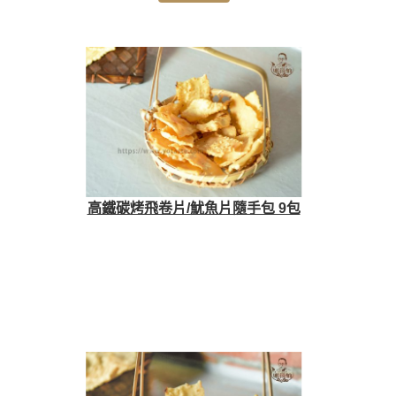
高鐵碳烤飛卷片/魷魚片隨手包 9包