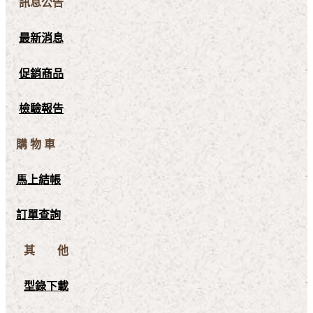
訊息公告
最新消息
促銷商品
檢驗報告
購 物 車
馬上結帳
訂單查詢
其 他
型錄下載