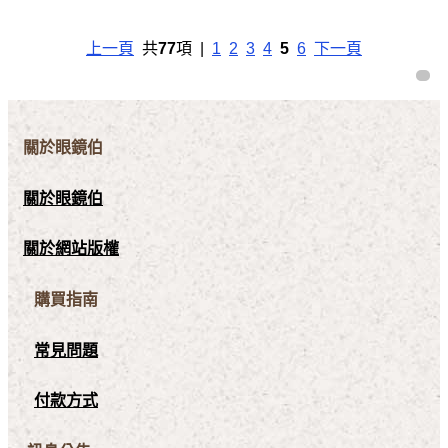
上一頁
共
77
項 |
1
2
3
4
5
6
下一頁
關於眼鏡伯
關於眼鏡伯
關於網站版權
購買指南
常見問題
付款方式