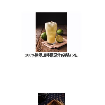
100%無添加檸檬原汁(袋裝) 5包