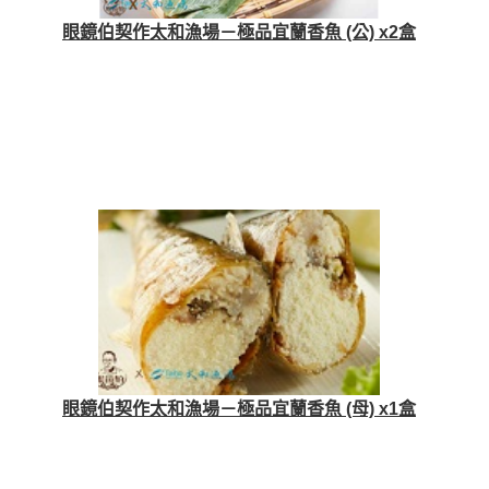
眼鏡伯契作太和漁場－極品宜蘭香魚 (公) x2盒
眼鏡伯契作太和漁場－極品宜蘭香魚 (母) x1盒