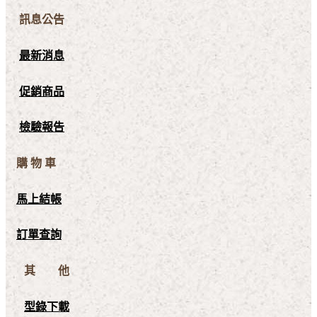
訊息公告
最新消息
促銷商品
檢驗報告
購 物 車
馬上結帳
訂單查詢
其 他
型錄下載