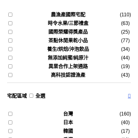
農漁產國際宅配
(110)
時令水果/三節禮盒
(63)
國際榮耀得獎產品
(25)
茶點休閒果乾小品
(77)
養生/烘焙/沖泡飲品
(34)
無添加純蜜/純原汁
(44)
異業合作上架通路
(19)
高科技認證漁產
(43)
宅配區域
全選
台灣
(160)
日本
(40)
韓國
(17)