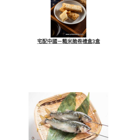
宅配中國－糙米脆卷禮盒3盒