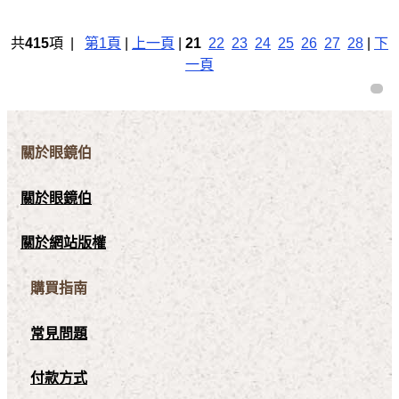
共
415
項 |
第1頁
|
上一頁
|
21
22
23
24
25
26
27
28
|
下
一頁
關於眼鏡伯
關於眼鏡伯
關於網站版權
購買指南
常見問題
付款方式