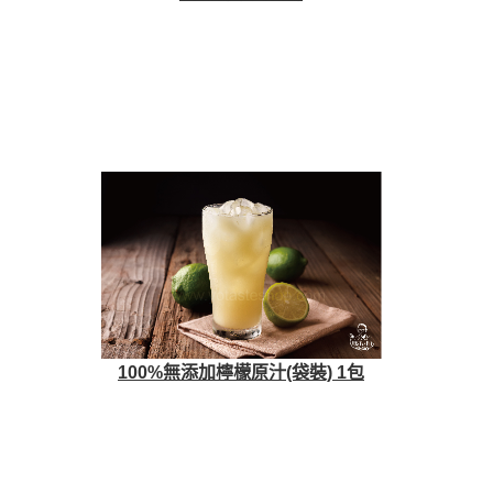
100%無添加檸檬原汁(袋裝) 1包