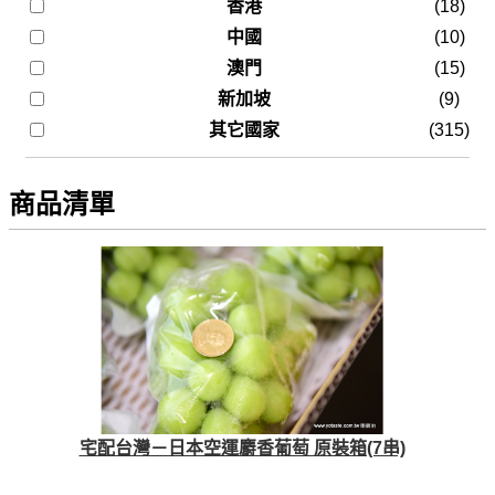
香港
(18)
中國
(10)
澳門
(15)
新加坡
(9)
其它國家
(315)
商品清單
宅配台灣－日本空運麝香葡萄 原裝箱(7串)