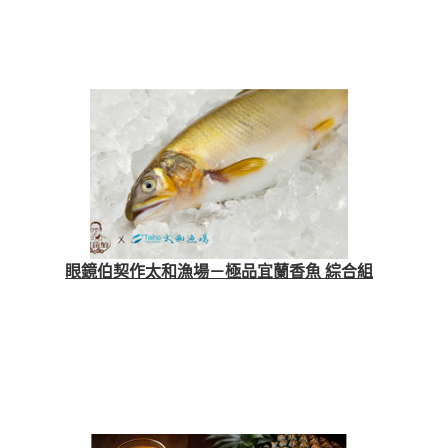
眼鏡伯契作太和漁場－極品宜蘭香魚 綜合組