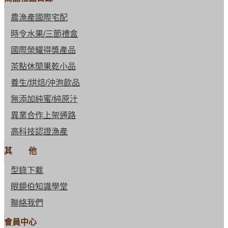
農漁產國際宅配
時令水果/三節禮盒
國際榮耀得獎產品
茶點休閒果乾小品
養生/烘焙/沖泡飲品
無添加純蜜/純原汁
異業合作上架通路
高科技認證漁產
其 他
型錄下載
眼鏡伯知識學堂
聯絡我們
會員中心