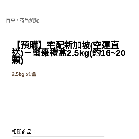
首頁 / 商品瀏覽
【預購】宅配新加坡(空運直
送)－蜜棗禮盒2.5kg(約16~20
顆)
2.5kg x1盒
相關商品：