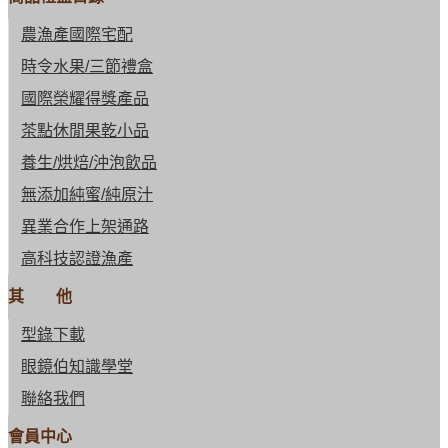
農漁產國際宅配
時令水果/三節禮盒
國際榮耀得獎產品
茶點休閒果乾小品
養生/烘焙/沖泡飲品
無添加純蜜/純原汁
異業合作上架通路
高科技認證漁產
其 他
型錄下載
眼鏡伯知識學堂
聯絡我們
會員中心