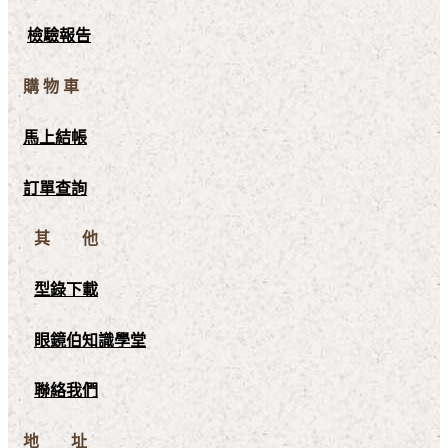
檢驗報告
購 物 車
馬上結帳
訂單查詢
其 他
型錄下載
眼鏡伯知識學堂
聯絡我們
地 址