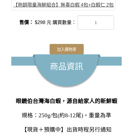
【熱銷限量海鮮組合】無毒白蝦 4包+白蝦仁 2包
售價：
$
298
元
購買數量：
加入購物車
商品資訊
眼鏡伯台灣海白蝦，源自給家人的新鮮蝦
規格：
250g/包(約8-12尾)，重量為準
【現貨＋預購中】出貨時程另行通知