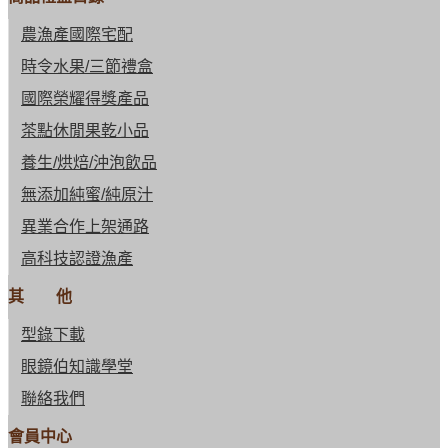
農漁產國際宅配
時令水果/三節禮盒
國際榮耀得獎產品
茶點休閒果乾小品
養生/烘焙/沖泡飲品
無添加純蜜/純原汁
異業合作上架通路
高科技認證漁產
其 他
型錄下載
眼鏡伯知識學堂
聯絡我們
會員中心