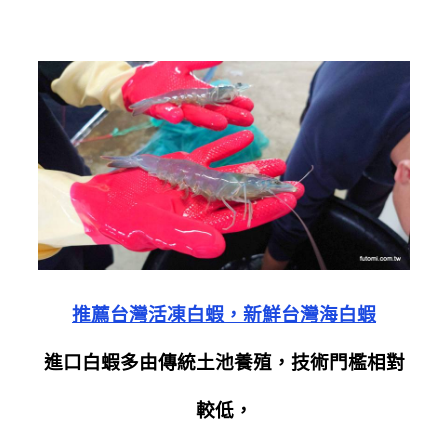
推薦台灣活凍白蝦，新鮮台灣海白蝦
進口白蝦多由傳統土池養殖，技術門檻相對
較低，