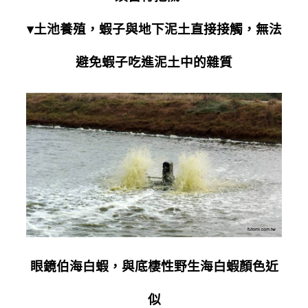
▾土池養殖，蝦子與地下泥土直接接觸，無法
避免蝦子吃進泥土中的雜質
眼鏡伯海白蝦，與底棲性野生海白蝦顏色近
似