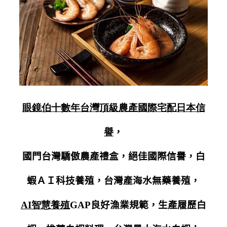
眼鏡伯十數年台灣頂級農產國際宅配日本信
譽
，
國門台灣驕傲農產禮盒，絕佳國際信譽，白
蝦ＡＩ科技養殖，台灣產海水無藥養殖，
AI
智慧養殖
GAP
良好漁業規範，生產履歷白