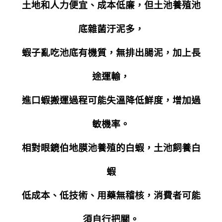
土地和人力便宜、成本低廉，但土池養殖池
底雜菌汙泥多，
蝦子亂吃池底有機質，無排出腸泥，加上長
途運輸，
進口蝦搬運過程可能失溫降低鮮度，增加過
敏機率。
相對眼鏡伯地膜池養殖的白蝦，
土池飼養白
蝦
低成本、低技術、用藥無稽核，消費者可能
須自行把關。