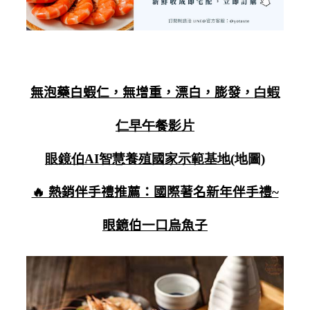
無泡藥白蝦仁，無增重，漂白，膨發，
白蝦
仁早午餐影片
眼鏡伯AI智慧養殖國家示範基地
(地圖)
🔥 熱銷伴手禮推薦：國際著名新年伴手禮~
眼鏡伯一口烏魚子