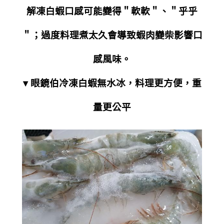
解凍白蝦口感可能變得＂軟軟＂、＂乎乎
＂；過度料理煮太久會導致蝦肉變柴影響口
感風味。
▾ 眼鏡伯冷凍白蝦無水冰，料理更方便，重
量更公平