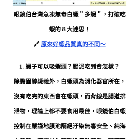
眼鏡伯台灣急凍無毒白蝦＂多蝦＂，打破吃
蝦的８大迷思！
🔗
原來好蝦品質真的不同～
1. 蝦子可以吸蝦頭？腸泥吃到會怎樣？
除膽固醇疑義外，白蝦頭為消化器官所在，
沒有吃完的東西會在蝦頭，而背線是腸道排
泄物，理論上都不要食用最佳，眼鏡伯白蝦
控制在
嚴謹地膜池隔絕汙染無毒安全、純海