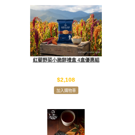
紅藜野菜小脆餅禮盒 4盒優惠組
$2,108
加入購物車