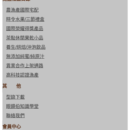
農漁產國際宅配
時令水果/三節禮盒
國際榮耀得獎產品
茶點休閒果乾小品
養生/烘焙/沖泡飲品
無添加純蜜/純原汁
異業合作上架通路
高科技認證漁產
其 他
型錄下載
眼鏡伯知識學堂
聯絡我們
會員中心