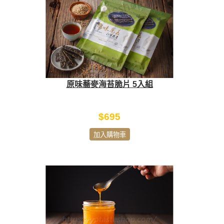
原味蕎麥海苔脆片 5入組
$695
加入購物車