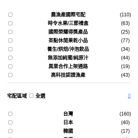
農漁產國際宅配
(110)
時令水果/三節禮盒
(63)
國際榮耀得獎產品
(25)
茶點休閒果乾小品
(77)
養生/烘焙/沖泡飲品
(34)
無添加純蜜/純原汁
(44)
異業合作上架通路
(19)
高科技認證漁產
(43)
宅配區域
全選
台灣
(160)
日本
(40)
韓國
(17)