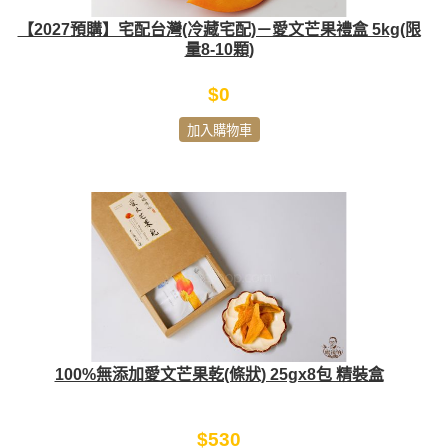
【2027預購】宅配台灣(冷藏宅配)－愛文芒果禮盒 5kg(限
量8-10顆)
$0
加入購物車
100%無添加愛文芒果乾(條狀) 25gx8包 精裝盒
$530