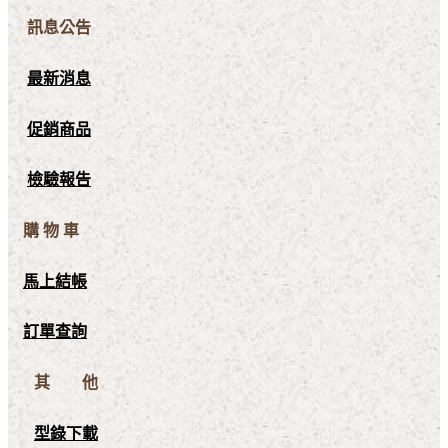
訊息公告
最新消息
促銷商品
檢驗報告
購 物 車
馬上結帳
訂單查詢
其 他
型錄下載