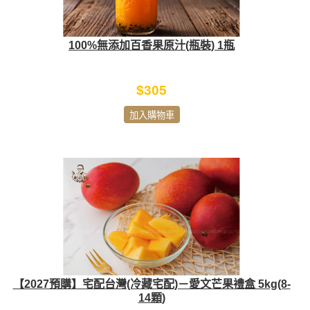
100%無添加百香果原汁(瓶裝) 1瓶
$305
加入購物車
【2027預購】宅配台灣(冷藏宅配)－愛文芒果禮盒 5kg(8-
14顆)