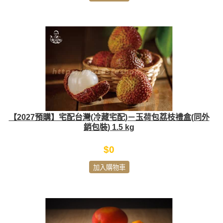
【2027預購】宅配台灣(冷藏宅配)－玉荷包荔枝禮盒(同外
銷包裝) 1.5 kg
$0
加入購物車