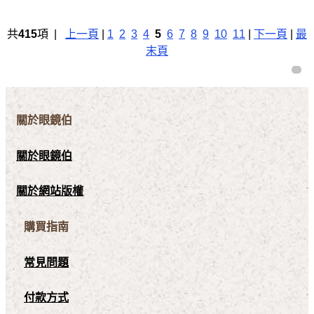
共
415
項 |
上一頁
|
1
2
3
4
5
6
7
8
9
10
11
|
下一頁
|
最
末頁
關於眼鏡伯
關於眼鏡伯
關於網站版權
購買指南
常見問題
付款方式