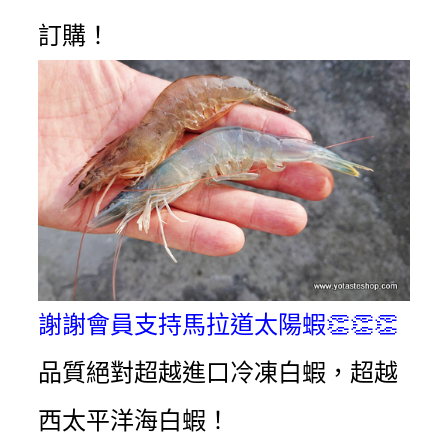
訂購！
謝謝會員支持馬拉道太陽蝦
👏👏👏
品質絕對超越進口冷凍白蝦，超越
西太平洋海白蝦！