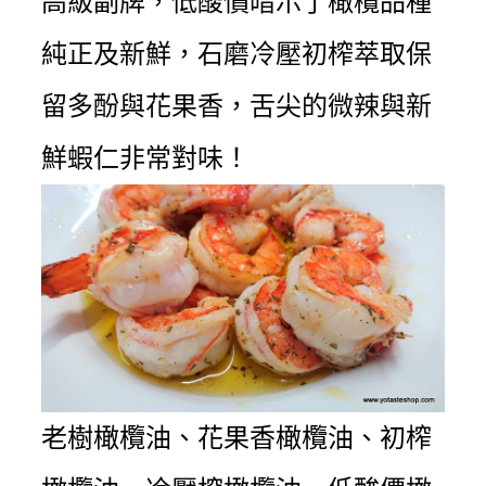
高級副牌，低酸價暗示了橄欖品種
純正及新鮮，石磨冷壓初榨萃取保
留多酚與花果香，舌尖的微辣與新
鮮蝦仁非常對味！
老樹橄欖油、
花果香橄欖油、
初榨