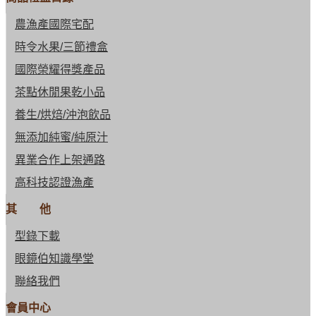
農漁產國際宅配
時令水果/三節禮盒
國際榮耀得獎產品
茶點休閒果乾小品
養生/烘焙/沖泡飲品
無添加純蜜/純原汁
異業合作上架通路
高科技認證漁產
其 他
型錄下載
眼鏡伯知識學堂
聯絡我們
會員中心