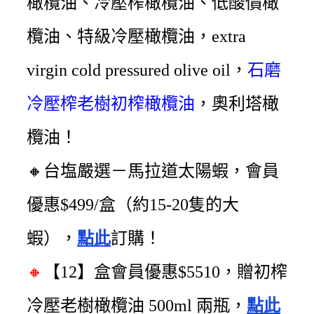
橄欖油、
冷壓榨橄欖油、
低酸價橄
欖油、
特級冷壓橄欖油
，
extra
virgin cold pressured olive oil
，
石磨
冷壓榨老樹初榨橄欖油
，
奧利塔橄
欖油！
🔸台塩嚴選－馬拉道太陽蝦，會員
優惠$499/盒（約15-20隻的大
蝦），
點此
訂購！
🔸
【12】盒會員優惠$5510
，贈初榨
冷壓老樹橄欖油 500ml 兩瓶，
點此