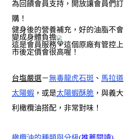
為回饋會員支持，開放讓會員們訂
購！
健身後的營養補充，好的油脂不會
變成身體負擔
這是會員服務，這個原廠有管控上
市後定價會很高喔！
台塩嚴選
－
無毒龍虎石斑
、
馬拉道
太陽蝦
，或是
太陽蝦酥脆
，與義大
利橄欖油搭配，非常對味！
橄欖油的種類與分級
(推薦閱讀)