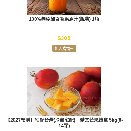
100%無添加百香果原汁(瓶裝) 1瓶
$305
加入購物車
【2027預購】宅配台灣(冷藏宅配)－愛文芒果禮盒 5kg(8-
14顆)