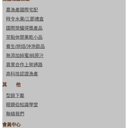
農漁產國際宅配
時令水果/三節禮盒
國際榮耀得獎產品
茶點休閒果乾小品
養生/烘焙/沖泡飲品
無添加純蜜/純原汁
異業合作上架通路
高科技認證漁產
其 他
型錄下載
眼鏡伯知識學堂
聯絡我們
會員中心