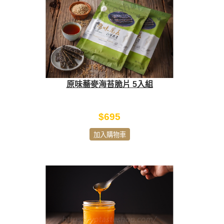
原味蕎麥海苔脆片 5入組
$695
加入購物車