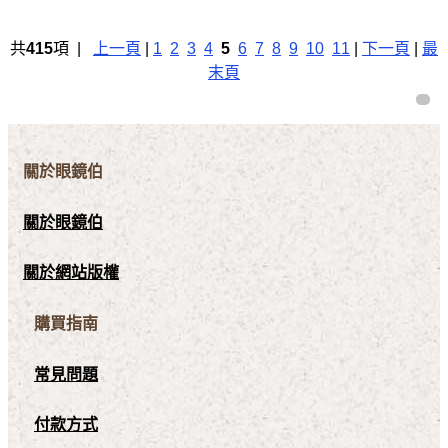
共
415
項 |
上一頁
|
1
2
3
4
5
6
7
8
9
10
11
|
下一頁
|
最
末頁
關於眼鏡伯
關於眼鏡伯
關於網站版權
購買指南
常見問題
付款方式