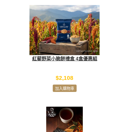
紅藜野菜小脆餅禮盒 4盒優惠組
$2,108
加入購物車