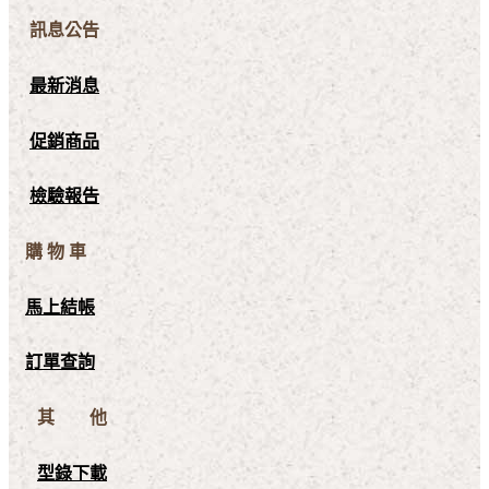
訊息公告
最新消息
促銷商品
檢驗報告
購 物 車
馬上結帳
訂單查詢
其 他
型錄下載