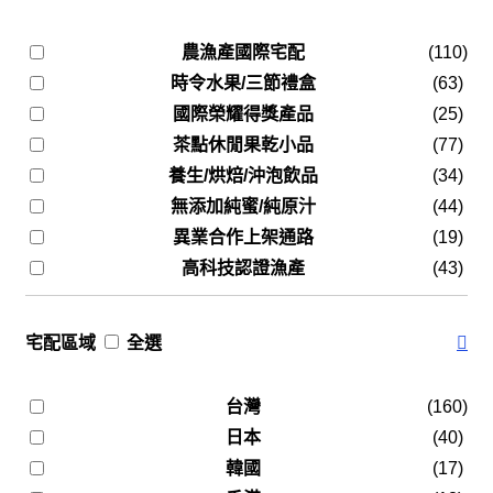
農漁產國際宅配
(110)
時令水果/三節禮盒
(63)
國際榮耀得獎產品
(25)
茶點休閒果乾小品
(77)
養生/烘焙/沖泡飲品
(34)
無添加純蜜/純原汁
(44)
異業合作上架通路
(19)
高科技認證漁產
(43)
宅配區域
全選
台灣
(160)
日本
(40)
韓國
(17)