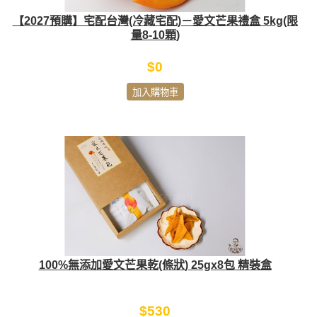
【2027預購】宅配台灣(冷藏宅配)－愛文芒果禮盒 5kg(限
量8-10顆)
$0
加入購物車
100%無添加愛文芒果乾(條狀) 25gx8包 精裝盒
$530