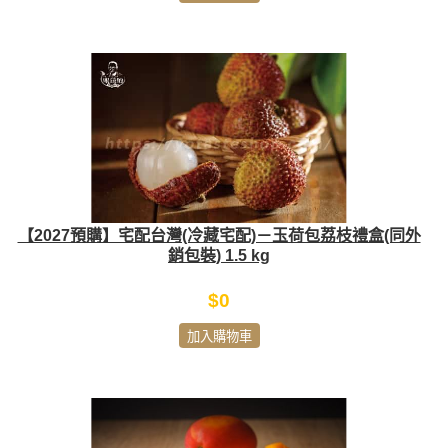
【2027預購】宅配台灣(冷藏宅配)－玉荷包荔枝禮盒(同外
銷包裝) 1.5 kg
$0
加入購物車