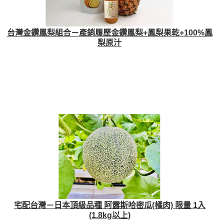
台灣金鑽鳳梨組合－產銷履歷金鑽鳳梨+鳳梨果乾+100%鳳
梨原汁
宅配台灣－日本頂級品種 阿露斯哈密瓜(橘肉) 限量 1入
(1.8kg以上)