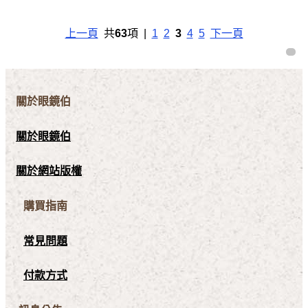
上一頁
共
63
項 |
1
2
3
4
5
下一頁
關於眼鏡伯
關於眼鏡伯
關於網站版權
購買指南
常見問題
付款方式