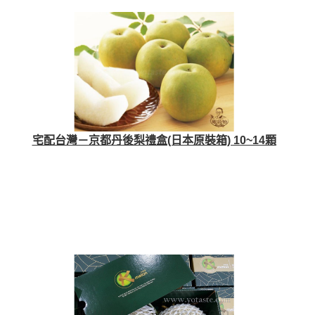
宅配台灣－京都丹後梨禮盒(日本原裝箱) 10~14顆