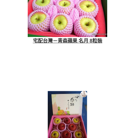
宅配台灣－青森蘋果 名月 8粒裝