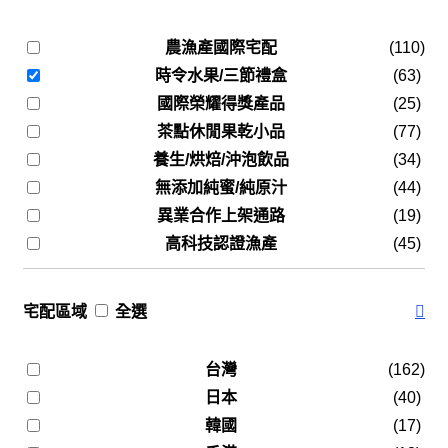
農漁產國際宅配
(110)
時令水果/三節禮盒
(63)
國際榮耀得獎產品
(25)
茶點休閒果乾小品
(77)
養生/烘焙/沖泡飲品
(34)
無添加純蜜/純原汁
(44)
異業合作上架通路
(19)
高科技認證漁產
(45)
宅配區域
全選
台灣
(162)
日本
(40)
韓國
(17)