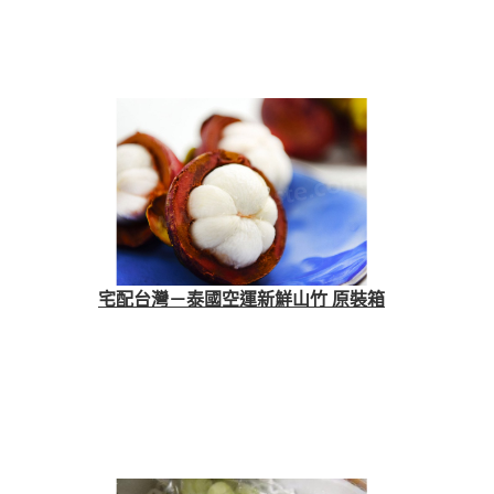
宅配台灣－泰國空運新鮮山竹 原裝箱