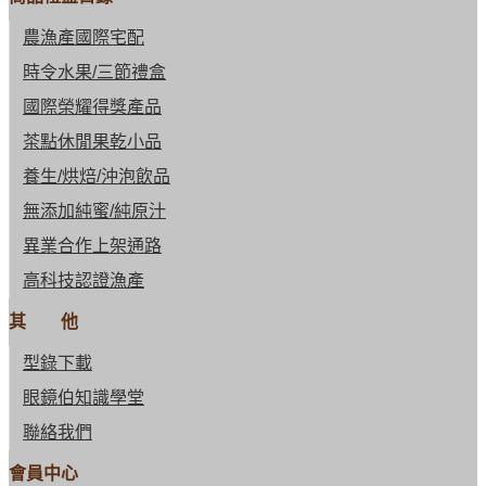
農漁產國際宅配
時令水果/三節禮盒
國際榮耀得獎產品
茶點休閒果乾小品
養生/烘焙/沖泡飲品
無添加純蜜/純原汁
異業合作上架通路
高科技認證漁產
其 他
型錄下載
眼鏡伯知識學堂
聯絡我們
會員中心