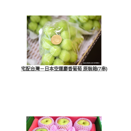
宅配台灣－日本空運麝香葡萄 原裝箱(7串)