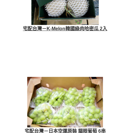
宅配台灣－K-Melon韓國綠肉哈密瓜 2入
宅配台灣－日本空運原裝 貓眼葡萄 6串