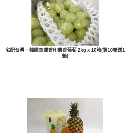
宅配台灣－韓國空運香印麝香葡萄 2kg x 10箱(買10箱送1
箱)