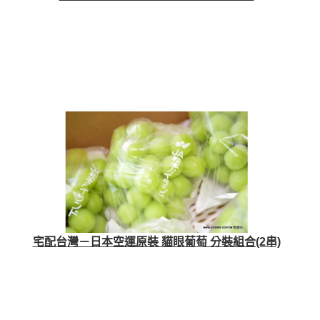
宅配台灣－日本空運原裝 貓眼葡萄 分裝組合(2串)