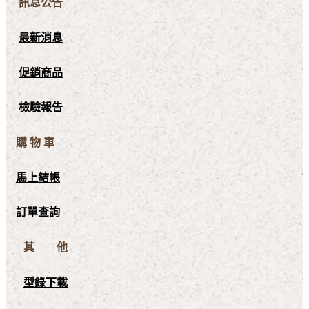
訊息公告
最新消息
促銷商品
檢驗報告
購 物 車
馬上結帳
訂單查詢
其 他
型錄下載