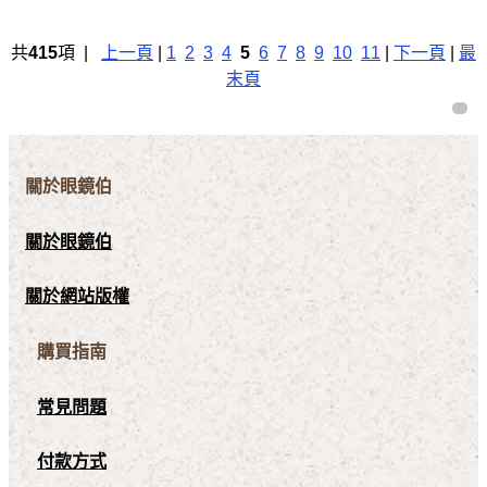
共
415
項 |
上一頁
|
1
2
3
4
5
6
7
8
9
10
11
|
下一頁
|
最
末頁
關於眼鏡伯
關於眼鏡伯
關於網站版權
購買指南
常見問題
付款方式