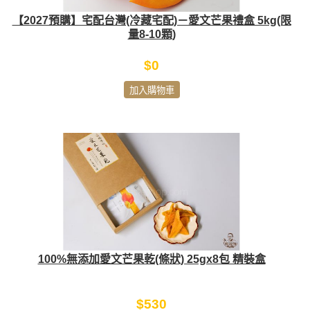
【2027預購】宅配台灣(冷藏宅配)－愛文芒果禮盒 5kg(限
量8-10顆)
$0
加入購物車
100%無添加愛文芒果乾(條狀) 25gx8包 精裝盒
$530