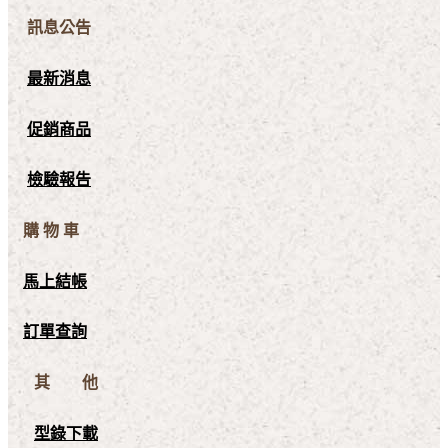
訊息公告
最新消息
促銷商品
檢驗報告
購 物 車
馬上結帳
訂單查詢
其 他
型錄下載