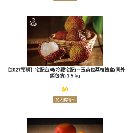
【2027預購】宅配台灣(冷藏宅配)－玉荷包荔枝禮盒(同外
銷包裝) 1.5 kg
$0
加入購物車