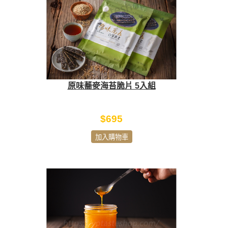
原味蕎麥海苔脆片 5入組
$695
加入購物車