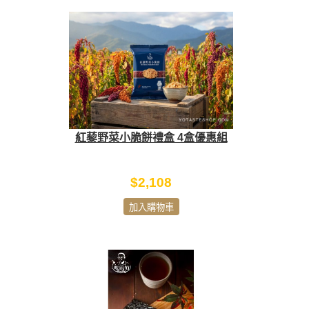
紅藜野菜小脆餅禮盒 4盒優惠組
$2,108
加入購物車