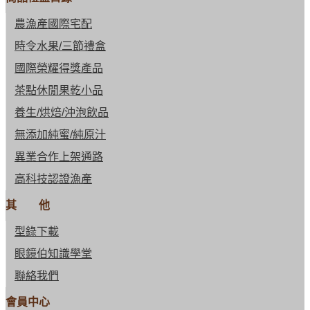
農漁產國際宅配
時令水果/三節禮盒
國際榮耀得獎產品
茶點休閒果乾小品
養生/烘焙/沖泡飲品
無添加純蜜/純原汁
異業合作上架通路
高科技認證漁產
其 他
型錄下載
眼鏡伯知識學堂
聯絡我們
會員中心