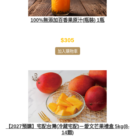
100%無添加百香果原汁(瓶裝) 1瓶
$305
加入購物車
【2027預購】宅配台灣(冷藏宅配)－愛文芒果禮盒 5kg(8-
14顆)