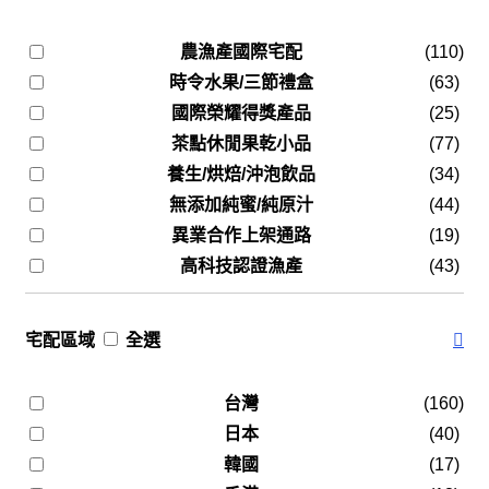
農漁產國際宅配
(110)
時令水果/三節禮盒
(63)
國際榮耀得獎產品
(25)
茶點休閒果乾小品
(77)
養生/烘焙/沖泡飲品
(34)
無添加純蜜/純原汁
(44)
異業合作上架通路
(19)
高科技認證漁產
(43)
宅配區域
全選
台灣
(160)
日本
(40)
韓國
(17)