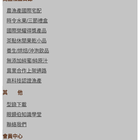
農漁產國際宅配
時令水果/三節禮盒
國際榮耀得獎產品
茶點休閒果乾小品
養生/烘焙/沖泡飲品
無添加純蜜/純原汁
異業合作上架通路
高科技認證漁產
其 他
型錄下載
眼鏡伯知識學堂
聯絡我們
會員中心