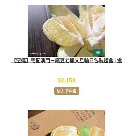
【空運】宅配澳門－麻豆老欉文旦輸日包裝禮盒 1盒
$2,150
加入購物車