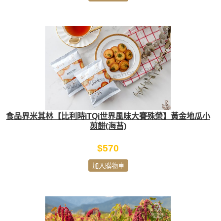
食品界米其林【比利時iTQi世界風味大賽殊榮】黃金地瓜小
煎餅(海苔)
$570
加入購物車