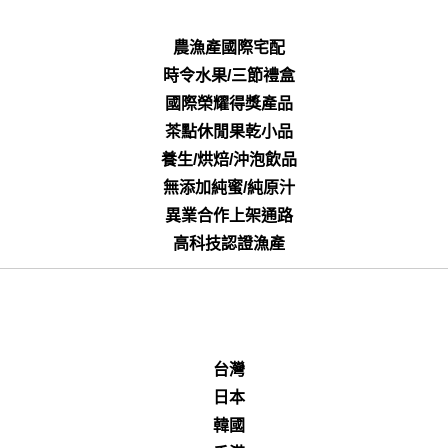
農漁產國際宅配
時令水果/三節禮盒
國際榮耀得獎產品
茶點休閒果乾小品
養生/烘焙/沖泡飲品
無添加純蜜/純原汁
異業合作上架通路
高科技認證漁產
台灣
日本
韓國