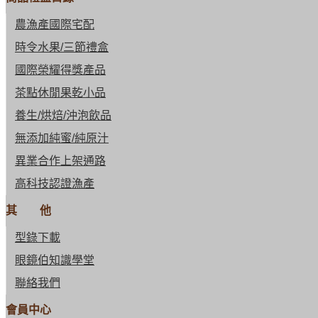
農漁產國際宅配
時令水果/三節禮盒
國際榮耀得獎產品
茶點休閒果乾小品
養生/烘焙/沖泡飲品
無添加純蜜/純原汁
異業合作上架通路
高科技認證漁產
其 他
型錄下載
眼鏡伯知識學堂
聯絡我們
會員中心