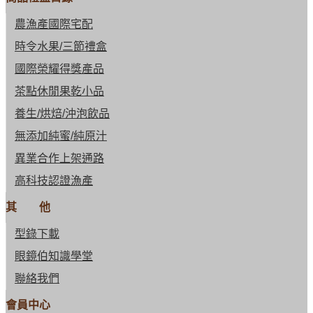
農漁產國際宅配
時令水果/三節禮盒
國際榮耀得獎產品
茶點休閒果乾小品
養生/烘焙/沖泡飲品
無添加純蜜/純原汁
異業合作上架通路
高科技認證漁產
其 他
型錄下載
眼鏡伯知識學堂
聯絡我們
會員中心