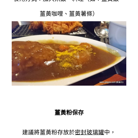
薑黃咖哩、薑黃薯條）
薑黃粉保存
建議將薑黃粉存放於
密封玻璃罐
中，