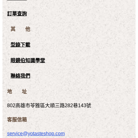
訂單查詢
其 他
型錄下載
眼鏡伯知識學堂
聯絡我們
地 址
802高雄市苓雅區大順三路282巷143號
客服信箱
service@yotasteshop.com