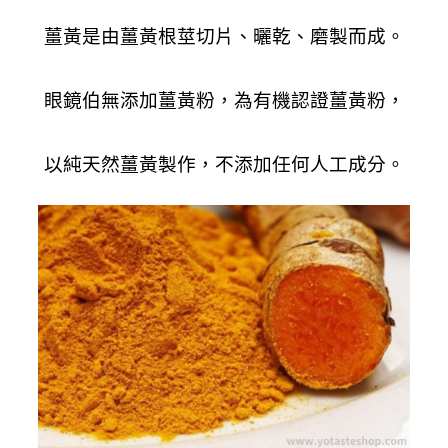
薑黃是由薑黃根莖切片、曬乾、磨製而成。
眼鏡伯無添加薑黃粉，為有機認證薑黃粉，
以純天然薑黃製作，不添加任何人工成分。