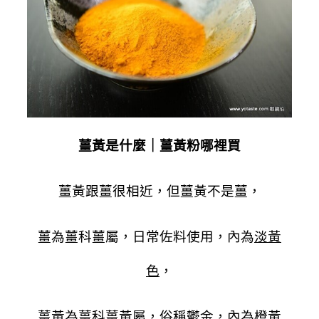
薑黃是什麼｜薑黃粉哪裡買
薑黃跟薑很相近，但薑黃不是薑，
薑為薑科薑屬，日常佐料使用，內為
淡黃
色
，
薑黃為薑科薑黃屬，俗稱鬱金，內為
橙黃