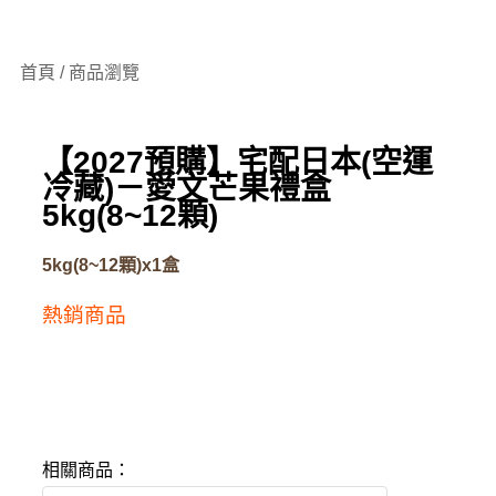
首頁 / 商品瀏覽
【2027預購】宅配日本(空運
冷藏)－愛文芒果禮盒
5kg(8~12顆)
5kg(8~12顆)x1盒
熱銷商品
相關商品：