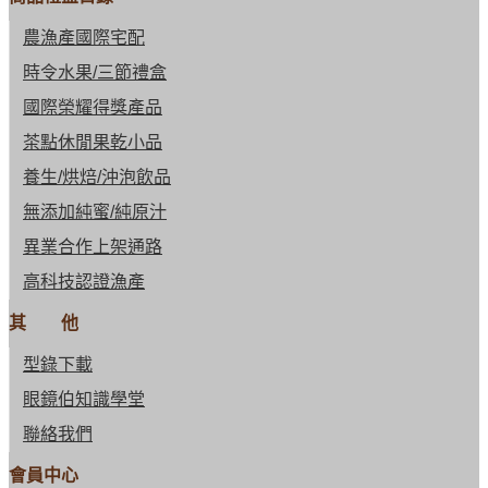
農漁產國際宅配
時令水果/三節禮盒
國際榮耀得獎產品
茶點休閒果乾小品
養生/烘焙/沖泡飲品
無添加純蜜/純原汁
異業合作上架通路
高科技認證漁產
其 他
型錄下載
眼鏡伯知識學堂
聯絡我們
會員中心