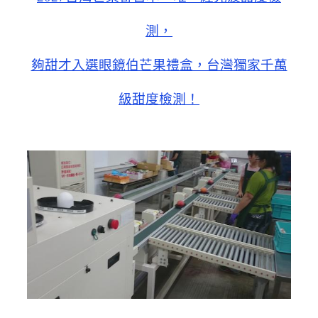
測，
夠甜才入選眼鏡伯芒果禮盒，台灣獨家千萬
級甜度
檢測
！