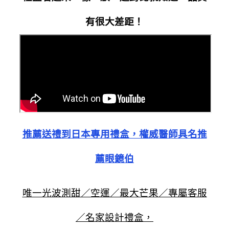
有很大差距！
推薦送禮到日本專用禮盒，權威醫師具名推
薦眼鏡伯
唯一光波測甜／空運／最大芒果／專屬客服
／名家設計禮盒，