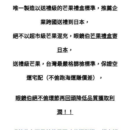
唯一製造以送禮級的芒果禮盒標準，推薦企
業跨國送禮到日本，
絕不以超市級芒果混
充，眼鏡伯
芒果禮盒寄
日本
，
送禮級芒果，台灣最嚴格篩檢標準，保證空
運宅配（不偷跑海運賺價差），
眼鏡伯絕不偷環節再回頭降低品質獲取利
潤！！