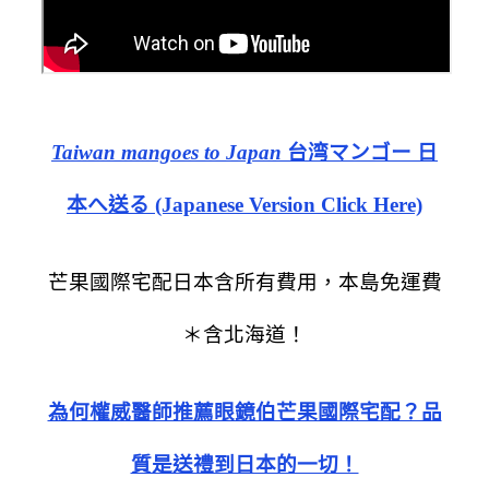
Taiwan mangoes to Japan
台湾マンゴー 日
本へ送る (Japanese Version Click Here)
芒果國際宅配日本含所有費用，本島免運費
＊含北海道！
為何權威醫師推薦眼鏡伯芒果國際宅配？品
質是送禮到日本的一切！