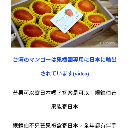
台湾のマンゴーは果樹園専用に日本に輸出
されています(video)
芒果可以寄日本嗎？答案是可以！眼鏡伯芒
果能寄日本
眼鏡伯不只芒果禮盒寄日本，全年都有伴手