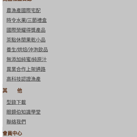
農漁產國際宅配
時令水果/三節禮盒
國際榮耀得獎產品
茶點休閒果乾小品
養生/烘焙/沖泡飲品
無添加純蜜/純原汁
異業合作上架通路
高科技認證漁產
其 他
型錄下載
眼鏡伯知識學堂
聯絡我們
會員中心