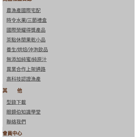
農漁產國際宅配
時令水果/三節禮盒
國際榮耀得獎產品
茶點休閒果乾小品
養生/烘焙/沖泡飲品
無添加純蜜/純原汁
異業合作上架通路
高科技認證漁產
其 他
型錄下載
眼鏡伯知識學堂
聯絡我們
會員中心