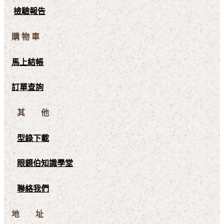
檢驗報告
購 物 車
馬上結帳
訂單查詢
其 他
型錄下載
眼鏡伯知識學堂
聯絡我們
地 址