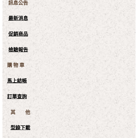
訊息公告
最新消息
促銷商品
檢驗報告
購 物 車
馬上結帳
訂單查詢
其 他
型錄下載