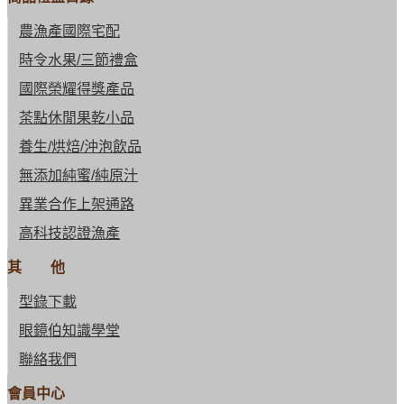
農漁產國際宅配
時令水果/三節禮盒
國際榮耀得獎產品
茶點休閒果乾小品
養生/烘焙/沖泡飲品
無添加純蜜/純原汁
異業合作上架通路
高科技認證漁產
其 他
型錄下載
眼鏡伯知識學堂
聯絡我們
會員中心