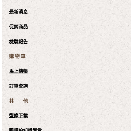
最新消息
促銷商品
檢驗報告
購 物 車
馬上結帳
訂單查詢
其 他
型錄下載
眼鏡伯知識學堂