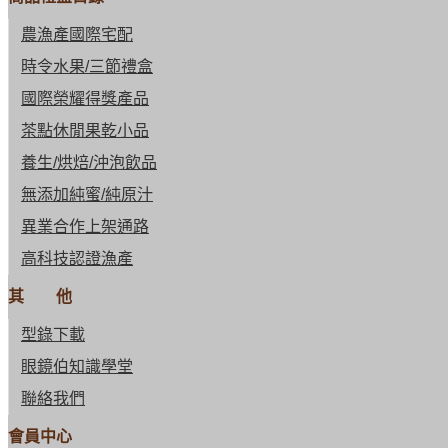
農漁產國際宅配
時令水果/三節禮盒
國際榮耀得獎產品
茶點休閒果乾小品
養生/烘焙/沖泡飲品
無添加純蜜/純原汁
異業合作上架通路
高科技認證漁產
其 他
型錄下載
眼鏡伯知識學堂
聯絡我們
會員中心