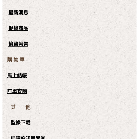
最新消息
促銷商品
檢驗報告
購 物 車
馬上結帳
訂單查詢
其 他
型錄下載
眼鏡伯知識學堂