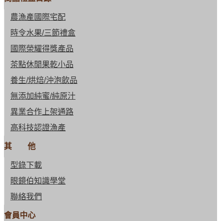
農漁產國際宅配
時令水果/三節禮盒
國際榮耀得獎產品
茶點休閒果乾小品
養生/烘焙/沖泡飲品
無添加純蜜/純原汁
異業合作上架通路
高科技認證漁產
其 他
型錄下載
眼鏡伯知識學堂
聯絡我們
會員中心