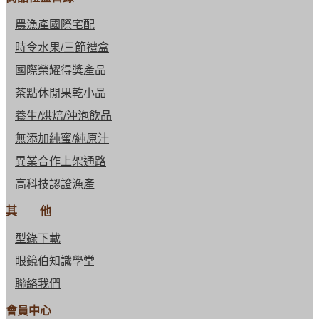
農漁產國際宅配
時令水果/三節禮盒
國際榮耀得獎產品
茶點休閒果乾小品
養生/烘焙/沖泡飲品
無添加純蜜/純原汁
異業合作上架通路
高科技認證漁產
其 他
型錄下載
眼鏡伯知識學堂
聯絡我們
會員中心