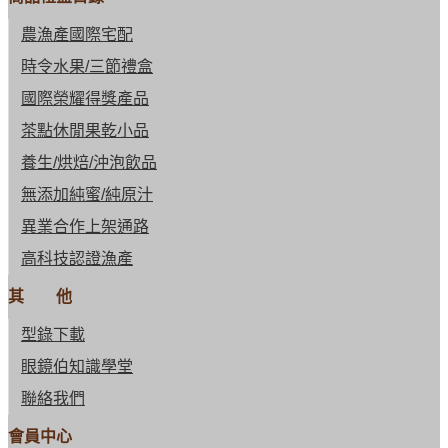
農漁產國際宅配
時令水果/三節禮盒
國際榮耀得獎產品
茶點休閒果乾小品
養生/烘焙/沖泡飲品
無添加純蜜/純原汁
異業合作上架通路
高科技認證漁產
其 他
型錄下載
眼鏡伯知識學堂
聯絡我們
會員中心