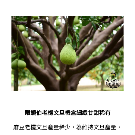
眼鏡伯老欉文旦禮盒細緻甘甜稀有
麻豆老欉文旦產量稀少，為維持文旦產量，