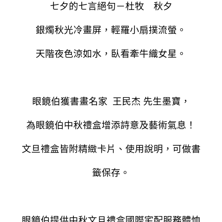
七夕的七言絕句－杜牧 秋夕
銀燭秋光冷畫屏，輕羅小扇撲流螢。
天階夜色涼如水，臥看牽牛織女星。
眼鏡伯獲書畫名家 王民杰 先生墨寶，
為眼鏡伯中秋禮盒增添詩意及藝術氣息！
文旦禮盒皆附精緻卡片、使用說明，可做書
籤保存。
眼鏡伯提供中秋文旦禮盒國際宅配服務
體恤