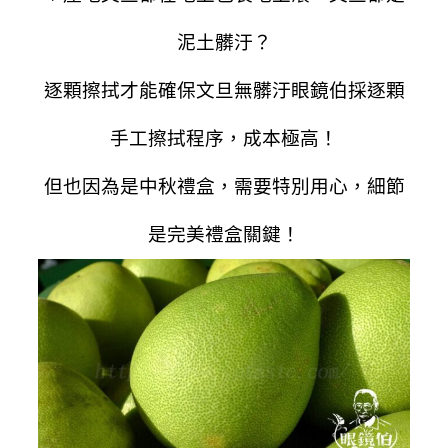
泥土髒汙？
逐顆擦拭才能確保文旦無髒汙
眼鏡伯採逐顆
手工擦拭程序，成本極高！
但也因為是中秋禮盒，需要特別用心，細節
是完美禮盒關鍵！