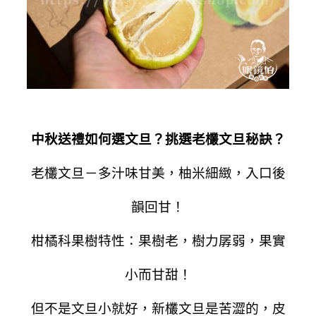
中秋送禮如何選文旦？挑選老欉文旦秘訣？
老欉文旦－多汁味甘美，柚米細緻，入口後
韻回甘！
柑橘科果樹特性：果樹老，樹力孱弱，果實
小而甘甜！
但不是文旦小就好，新欉文旦是苦澀的，皮