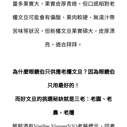
量多果實大，果實皮厚青綠，但口感相對老
欉文旦可能會有偏酸、果肉較硬、無湯汁帶
苦味等狀況，但新欉文旦果實碩大，皮厚漂
亮，適合拜拜。
為什麼眼鏡伯只供應老欉文旦？因為眼鏡伯
只用最好的！
而好文旦的挑選秘訣就是三老：老園、老
農、老欉
葡萄酒有Vieilles Vignes(VV)老藤標示，同產