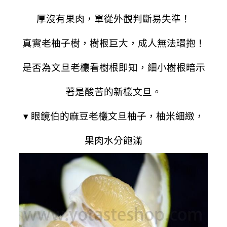
厚沒有果肉，單從外觀判斷易失準！
真實老柚子樹，樹根巨大，成人無法環抱！
是否為文旦老欉看樹根即知，細小樹根暗示
著是酸苦的新欉文旦。
▾ 眼鏡伯的麻豆老欉文旦柚子，柚米細緻，
果肉水分飽滿