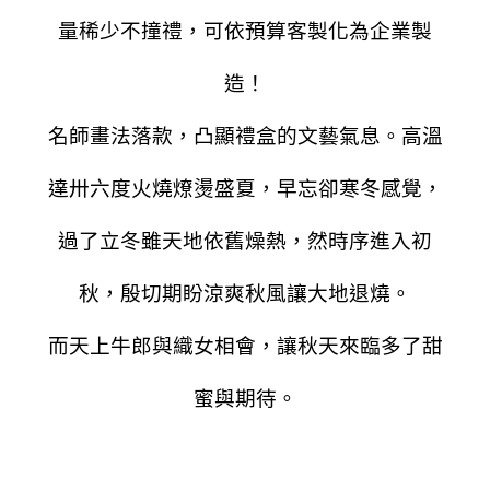
量稀少不撞禮，可依預算客製化為企業製
造！
名師畫法落款，凸顯禮盒的文藝氣息。
高溫
達卅六度火燒燎燙盛夏，早忘卻寒冬感覺，
過了立冬雖天地依舊燥熱，然時序進入初
秋，殷切期盼涼爽秋風讓大地退燒。
而天上牛郎與織女相會，讓秋天來臨多了甜
蜜與期待。