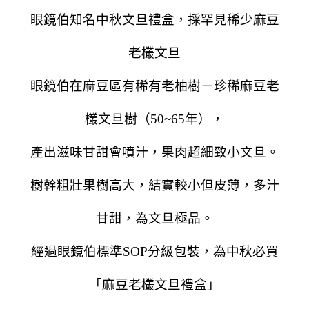
眼鏡伯知名中秋文旦禮盒，採罕見稀少麻豆
老欉文旦
眼鏡伯在麻豆區有稀有老柚樹－珍稀麻豆老
欉文旦樹（50~65年），
產出滋味甘甜會噴汁，果肉超細致小文旦。
樹幹粗壯果樹高大，結實較小但皮薄，多汁
甘甜，為文旦極品。
經過眼鏡伯標準SOP分級包裝，為中秋必買
「麻豆老欉文旦禮盒」