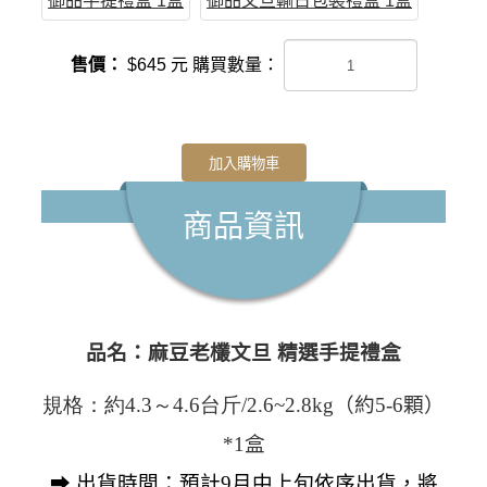
御品手提禮盒 1盒
御品文旦輸日包裝禮盒 1盒
售價：
$
645
元
購買數量：
加入購物車
商品資訊
品名：麻豆老欉文旦
精選手提
禮盒
規格：約4.3～4.6台斤/2.6~2.8kg
（約5-6顆）
*1
盒
➡ 出貨時間：預計9月中上旬依序出貨，將