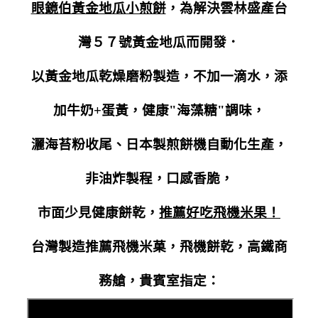
眼鏡伯黃金地瓜小煎餅
，為解決雲林盛產
台
灣５７號黃金地瓜而開發．
以黃金地瓜乾燥磨粉製造，不加一滴水，添
加
牛奶+蛋黃，健康"海藻糖"調味，
灑海苔粉收尾、
日本製煎餅機自動化生產，
非油炸製程，口感香脆，
市面少見健康餅乾，
推薦好吃飛機米果！
台灣製造推薦飛機米菓，飛機餅乾，高鐵商
務艙，貴賓室指定：