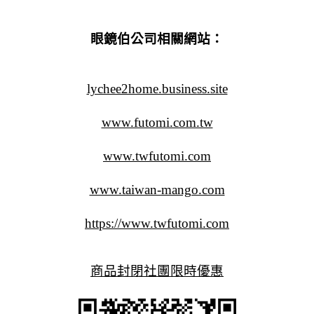
眼鏡伯公司相關網站：
lychee2home.business.site
www.futomi.com.tw
www.twfutomi.com
www.taiwan-mango.com
https://www.twfutomi.com
商品封閉社團限時優惠