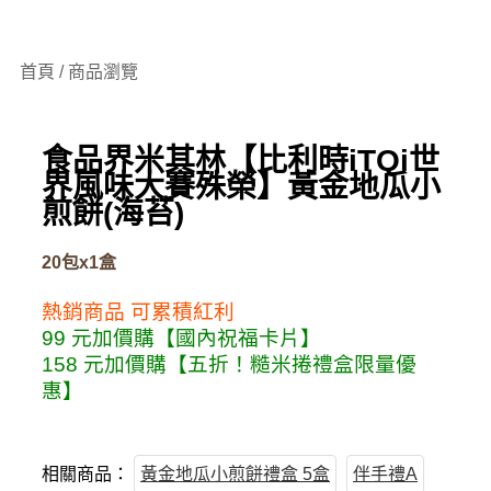
首頁 / 商品瀏覽
食品界米其林【比利時iTQi世
界風味大賽殊榮】黃金地瓜小
煎餅(海苔)
20包x1盒
熱銷商品
可累積紅利
99 元加價購【國內祝福卡片】
158 元加價購【五折！糙米捲禮盒限量優
惠】
相關商品：
黃金地瓜小煎餅禮盒 5盒
伴手禮A