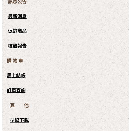
訊息公告
最新消息
促銷商品
檢驗報告
購 物 車
馬上結帳
訂單查詢
其 他
型錄下載