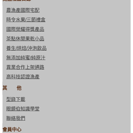
農漁產國際宅配
時令水果/三節禮盒
國際榮耀得獎產品
茶點休閒果乾小品
養生/烘焙/沖泡飲品
無添加純蜜/純原汁
異業合作上架通路
高科技認證漁產
其 他
型錄下載
眼鏡伯知識學堂
聯絡我們
會員中心