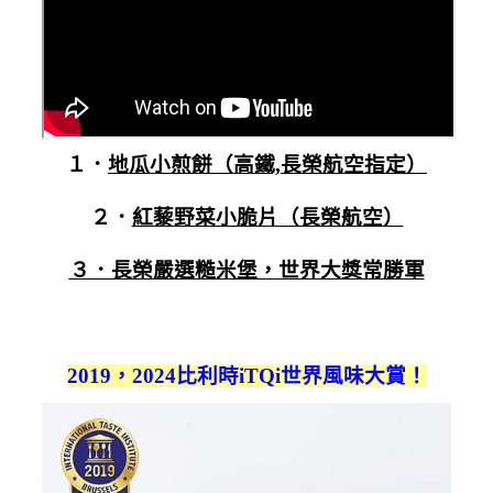
１．
地瓜小煎餅（高鐵,長榮航空指定）
２．
紅藜野菜小脆片（長榮航空）
３．長榮嚴選糙米堡，世界大獎常勝軍
2019，2024比利時iTQi世界風味大賞！