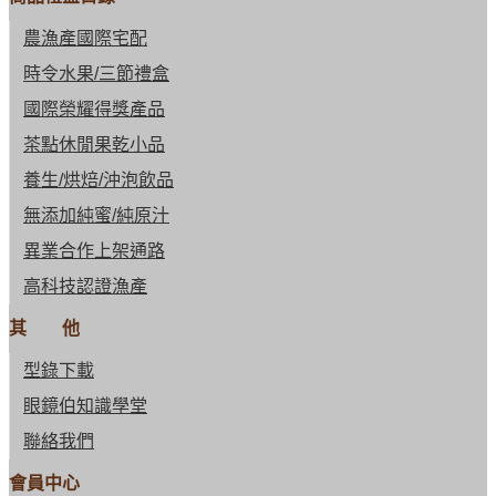
農漁產國際宅配
時令水果/三節禮盒
國際榮耀得獎產品
茶點休閒果乾小品
養生/烘焙/沖泡飲品
無添加純蜜/純原汁
異業合作上架通路
高科技認證漁產
其 他
型錄下載
眼鏡伯知識學堂
聯絡我們
會員中心