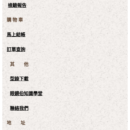
檢驗報告
購 物 車
馬上結帳
訂單查詢
其 他
型錄下載
眼鏡伯知識學堂
聯絡我們
地 址