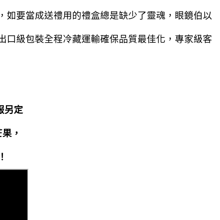
，如要當成送禮用的禮盒總是缺少了靈魂，眼鏡伯以
出口級包裝全程冷藏運輸確保品質最佳化，專家級客
服另定
芒果，
！