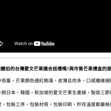
眼鏡伯的台灣愛文芒果適合送禮嗎?與市售芒果禮盒的差
中雨量，芒果顏色通紅飽滿，皮薄且肉多，口感纖維細
外銷日本，韓國，新加坡的愛文芒果生產線，製造三節
度，包裝工序，包裝材質，包裝印刷，貯存溫度都嚴格