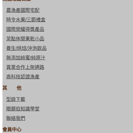
農漁產國際宅配
時令水果/三節禮盒
國際榮耀得獎產品
茶點休閒果乾小品
養生/烘焙/沖泡飲品
無添加純蜜/純原汁
異業合作上架通路
高科技認證漁產
其 他
型錄下載
眼鏡伯知識學堂
聯絡我們
會員中心