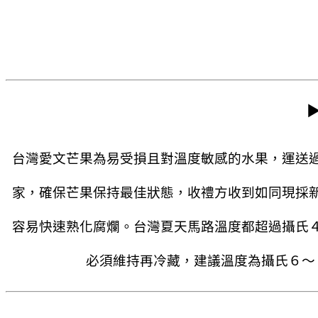
台灣愛文芒果為易受損且對溫度敏感的水果，運送
家，確保芒果保持最佳狀態，收禮方收到如同現採
容易快速熟化腐爛。台灣夏天馬路溫度都超過攝氏
必須維持再冷藏，建議溫度為攝氏６～