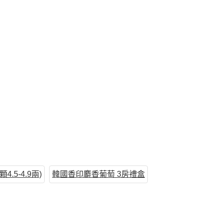
.5-4.9兩)
韓國香印麝香葡萄 3房禮盒