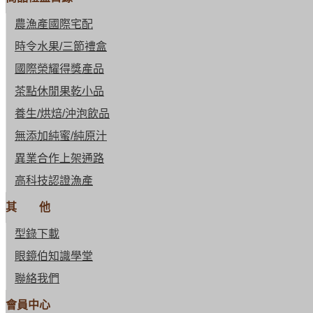
農漁產國際宅配
時令水果/三節禮盒
國際榮耀得獎產品
茶點休閒果乾小品
養生/烘焙/沖泡飲品
無添加純蜜/純原汁
異業合作上架通路
高科技認證漁產
其 他
型錄下載
眼鏡伯知識學堂
聯絡我們
會員中心