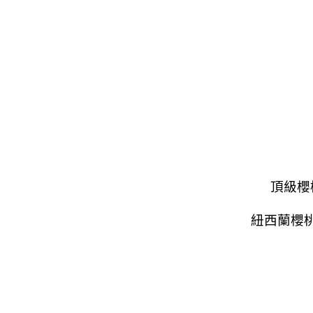
頂級櫻
紐西蘭櫻