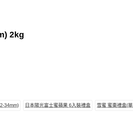
 2kg
2-34mm)
日本陽光富士蜜蘋果 6入裝禮盒
雪蜜 蜜棗禮盒(單顆4