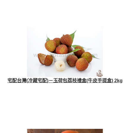
宅配台灣(冷藏宅配)－玉荷包荔枝禮盒(牛皮手提盒) 2kg