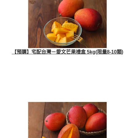
【預購】宅配台灣－愛文芒果禮盒 5kg(限量8-10顆)