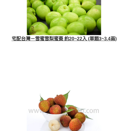
宅配台灣－雪蜜雪梨蜜棗 約20~22入 (單顆3~3.4兩)