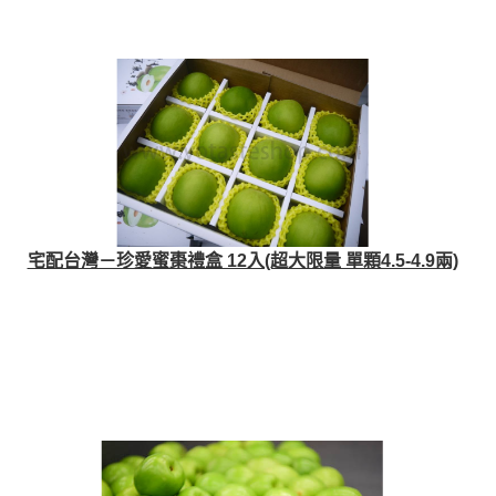
宅配台灣－珍愛蜜棗禮盒 12入(超大限量 單顆4.5-4.9兩)