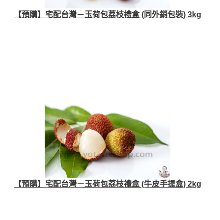
【預購】宅配台灣－玉荷包荔枝禮盒 (同外銷包裝) 3kg
【預購】宅配台灣－玉荷包荔枝禮盒 (牛皮手提盒) 2kg