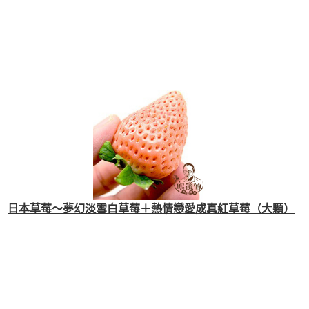
日本草莓～夢幻淡雪白草莓＋熱情戀愛成真紅草莓（大顆）