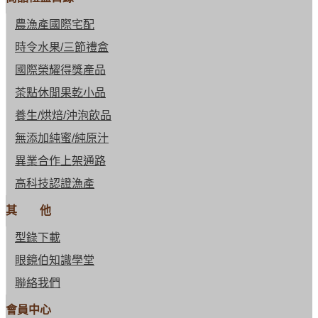
農漁產國際宅配
時令水果/三節禮盒
國際榮耀得獎產品
茶點休閒果乾小品
養生/烘焙/沖泡飲品
無添加純蜜/純原汁
異業合作上架通路
高科技認證漁產
其 他
型錄下載
眼鏡伯知識學堂
聯絡我們
會員中心