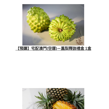
【預購】宅配澳門(空運)－鳳梨釋迦禮盒 1盒