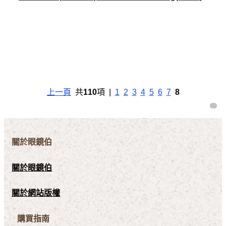
上一頁
共
110
項 |
1
2
3
4
5
6
7
8
關於眼鏡伯
關於眼鏡伯
關於網站版權
購買指南