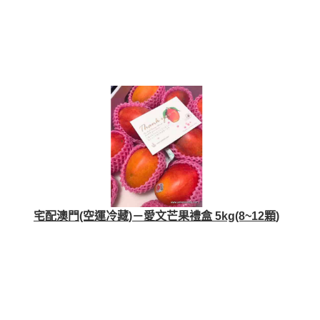
宅配澳門(空運冷藏)－愛文芒果禮盒 5kg(8~12顆)