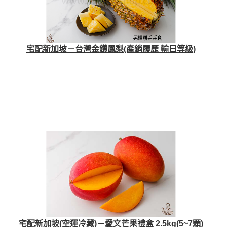
宅配新加坡－台灣金鑽鳳梨(產銷履歷 輸日等級)
宅配新加坡(空運冷藏)－愛文芒果禮盒 2.5kg(5~7顆)