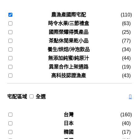
農漁產國際宅配
(110)
時令水果/三節禮盒
(63)
國際榮耀得獎產品
(25)
茶點休閒果乾小品
(77)
養生/烘焙/沖泡飲品
(34)
無添加純蜜/純原汁
(44)
異業合作上架通路
(19)
高科技認證漁產
(43)
宅配區域
全選
台灣
(160)
日本
(40)
韓國
(17)