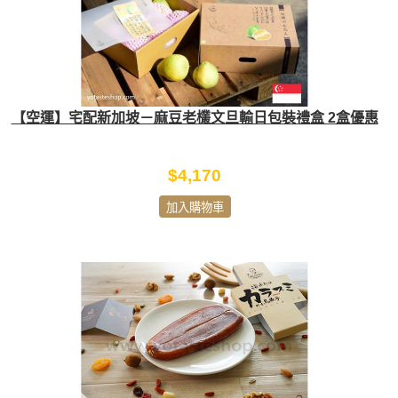
【空運】宅配新加坡－麻豆老欉文旦輸日包裝禮盒 2盒優惠
$4,170
加入購物車