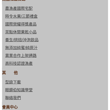
農漁產國際宅配
時令水果/三節禮盒
國際榮耀得獎產品
茶點休閒果乾小品
養生/烘焙/沖泡飲品
無添加純蜜/純原汁
異業合作上架通路
高科技認證漁產
其 他
型錄下載
眼鏡伯知識學堂
聯絡我們
會員中心