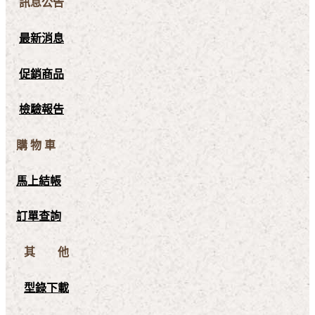
訊息公告
最新消息
促銷商品
檢驗報告
購 物 車
馬上結帳
訂單查詢
其 他
型錄下載