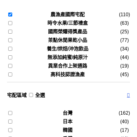
農漁產國際宅配
(110)
時令水果/三節禮盒
(63)
國際榮耀得獎產品
(25)
茶點休閒果乾小品
(77)
養生/烘焙/沖泡飲品
(34)
無添加純蜜/純原汁
(44)
異業合作上架通路
(19)
高科技認證漁產
(45)
宅配區域
全選
台灣
(162)
日本
(40)
韓國
(17)