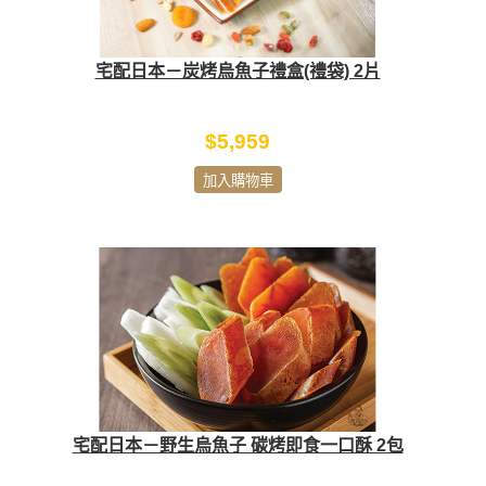
宅配日本－炭烤烏魚子禮盒(禮袋) 2片
$5,959
加入購物車
宅配日本－野生烏魚子 碳烤即食一口酥 2包