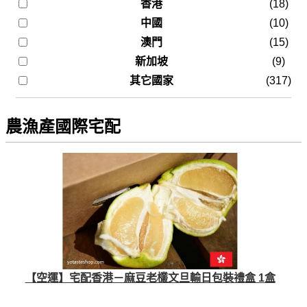
香港
(18)
中國
(10)
澳門
(15)
新加坡
(9)
其它國家
(317)
農漁產國際宅配
【空運】宅配香港－麻豆老欉文旦輸日包裝禮盒 1盒