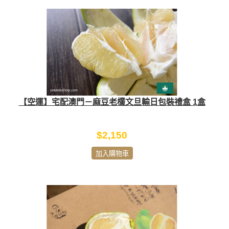
【空運】宅配澳門－麻豆老欉文旦輸日包裝禮盒 1盒
$2,150
加入購物車