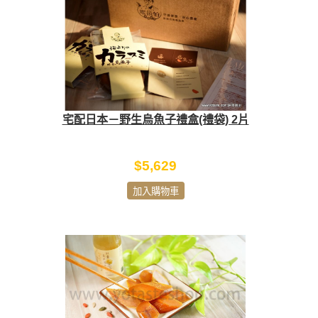
宅配日本－野生烏魚子禮盒(禮袋) 2片
$5,629
加入購物車