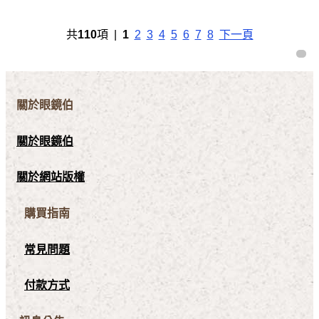
共
110
項 |
1
2
3
4
5
6
7
8
下一頁
關於眼鏡伯
關於眼鏡伯
關於網站版權
購買指南
常見問題
付款方式