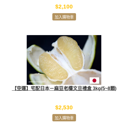
$2,100
加入購物車
【空運】宅配日本－麻豆老欉文旦禮盒 3kg(5~8顆)
$2,530
加入購物車