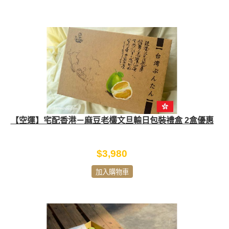
【空運】宅配香港－麻豆老欉文旦輸日包裝禮盒 2盒優惠
$3,980
加入購物車