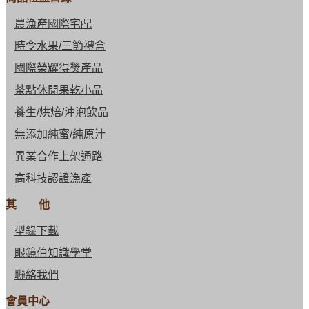
農漁產國際宅配
時令水果/三節禮盒
國際榮耀得獎產品
茶點休閒果乾小品
養生/烘焙/沖泡飲品
無添加純蜜/純原汁
異業合作上架通路
高科技認證漁產
其 他
型錄下載
眼鏡伯知識學堂
聯絡我們
會員中心