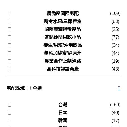
農漁產國際宅配
(109)
時令水果/三節禮盒
(63)
國際榮耀得獎產品
(25)
茶點休閒果乾小品
(77)
養生/烘焙/沖泡飲品
(34)
無添加純蜜/純原汁
(44)
異業合作上架通路
(19)
高科技認證漁產
(43)
宅配區域
全選
台灣
(160)
日本
(40)
韓國
(17)