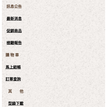
訊息公告
最新消息
促銷商品
檢驗報告
購 物 車
馬上結帳
訂單查詢
其 他
型錄下載