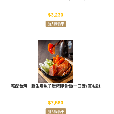
$3,230
加入購物車
宅配台灣－野生烏魚子炭烤即食包(一口酥) 買4送1
$7,560
加入購物車