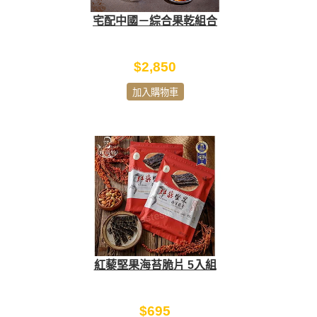
宅配中國－綜合果乾組合
$2,850
加入購物車
紅藜堅果海苔脆片 5入組
$695