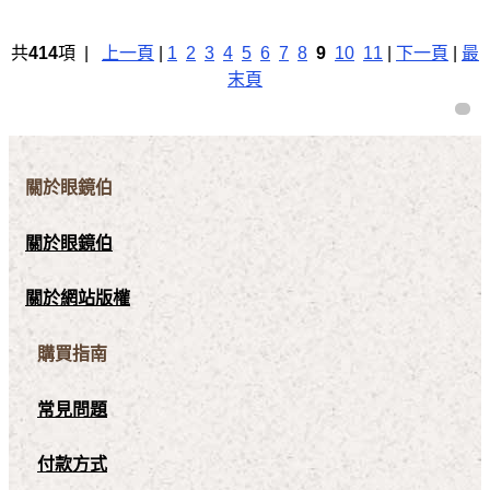
共
414
項 |
上一頁
|
1
2
3
4
5
6
7
8
9
10
11
|
下一頁
|
最
末頁
關於眼鏡伯
關於眼鏡伯
關於網站版權
購買指南
常見問題
付款方式