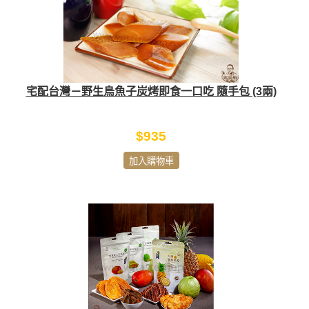
宅配台灣－野生烏魚子炭烤即食一口吃 隨手包 (3兩)
$935
加入購物車