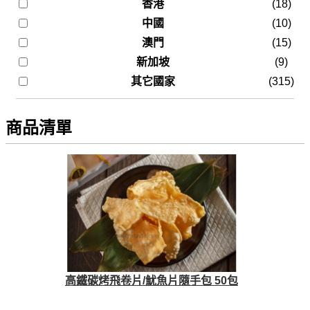
香港
(18)
中國
(10)
澳門
(15)
新加坡
(9)
其它國家
(315)
商品清單
高鐵碳烤飛卷片/魷魚片隨手包 50包