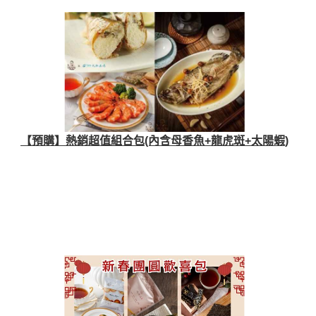
【預購】熱銷超值組合包(內含母香魚+龍虎斑+太陽蝦)