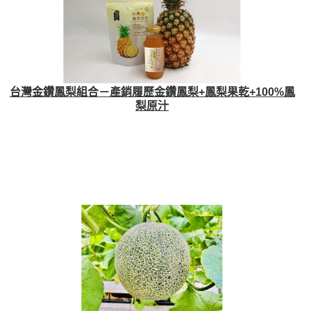
台灣金鑽鳳梨組合－產銷履歷金鑽鳳梨+鳳梨果乾+100%鳳
梨原汁