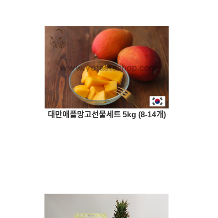
대만애플망고선물세트 5kg (8-14개)