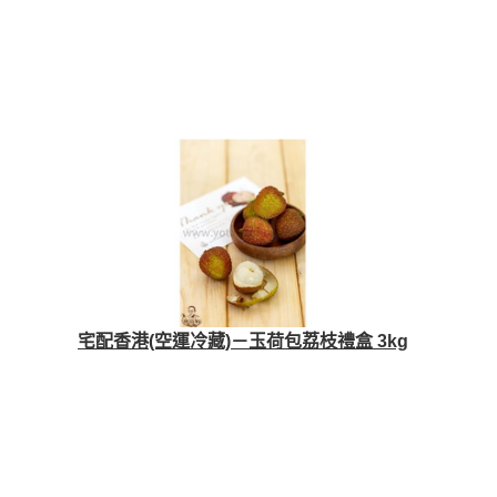
宅配香港(空運冷藏)－玉荷包荔枝禮盒 3kg