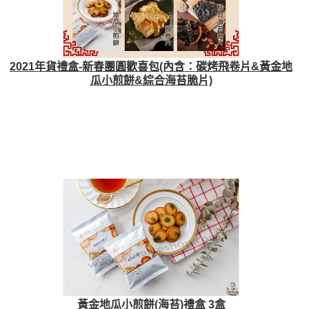
2021年貨禮盒-新春團圓歡喜包(內含：碳烤飛卷片&黃金地
瓜小煎餅&綜合海苔脆片)
黃金地瓜小煎餅(海苔)禮盒 3盒