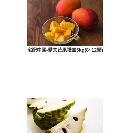
宅配中國-愛文芒果禮盒5kg(8~12顆)