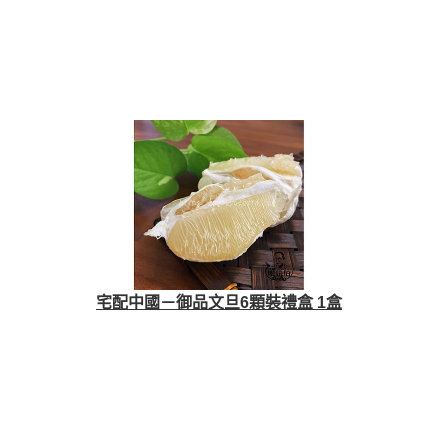
宅配中國－御品文旦6顆裝禮盒 1盒