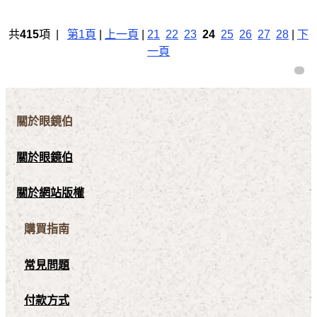
共
415
項 |
第1頁
|
上一頁
|
21
22
23
24
25
26
27
28
|
下
一頁
關於眼鏡伯
關於眼鏡伯
關於網站版權
購買指南
常見問題
付款方式