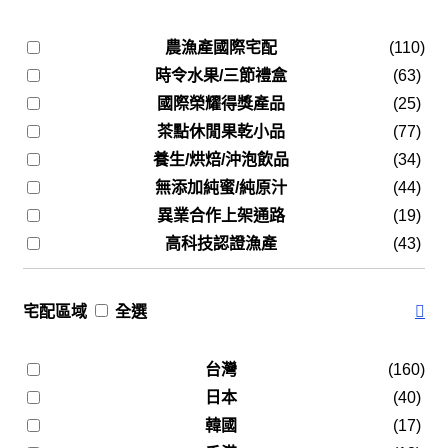
農漁產國際宅配
(110)
時令水果/三節禮盒
(63)
國際榮耀得獎產品
(25)
茶點休閒果乾小品
(77)
養生/烘焙/沖泡飲品
(34)
無添加純蜜/純原汁
(44)
異業合作上架通路
(19)
高科技認證漁產
(43)
宅配區域
全選
台灣
(160)
日本
(40)
韓國
(17)