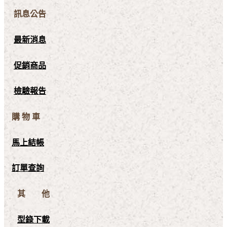
訊息公告
最新消息
促銷商品
檢驗報告
購 物 車
馬上結帳
訂單查詢
其 他
型錄下載