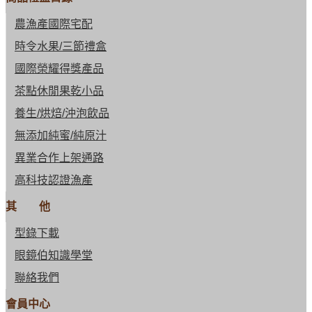
農漁產國際宅配
時令水果/三節禮盒
國際榮耀得獎產品
茶點休閒果乾小品
養生/烘焙/沖泡飲品
無添加純蜜/純原汁
異業合作上架通路
高科技認證漁產
其 他
型錄下載
眼鏡伯知識學堂
聯絡我們
會員中心