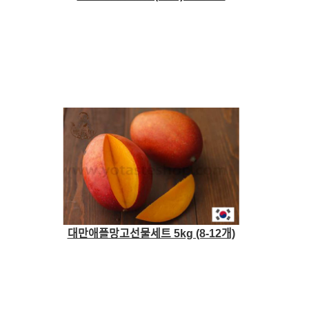
대만애플망고선물세트 5kg (8-12개)