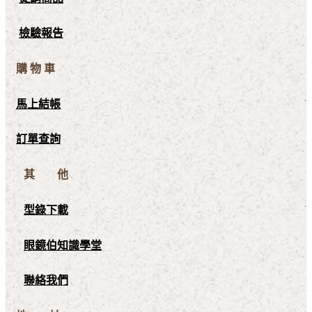
檢驗報告
購 物 車
馬上結帳
訂單查詢
其 他
型錄下載
眼鏡伯知識學堂
聯絡我們