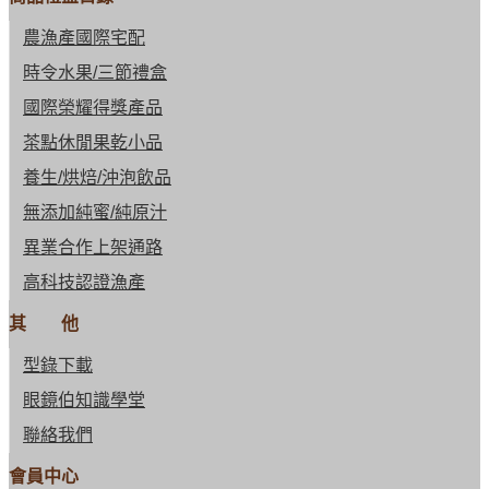
農漁產國際宅配
時令水果/三節禮盒
國際榮耀得獎產品
茶點休閒果乾小品
養生/烘焙/沖泡飲品
無添加純蜜/純原汁
異業合作上架通路
高科技認證漁產
其 他
型錄下載
眼鏡伯知識學堂
聯絡我們
會員中心