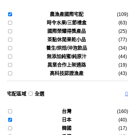
農漁產國際宅配
(109)
時令水果/三節禮盒
(63)
國際榮耀得獎產品
(25)
茶點休閒果乾小品
(77)
養生/烘焙/沖泡飲品
(34)
無添加純蜜/純原汁
(44)
異業合作上架通路
(19)
高科技認證漁產
(43)
宅配區域
全選
台灣
(160)
日本
(40)
韓國
(17)