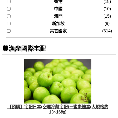
香港
(18)
中國
(10)
澳門
(15)
新加坡
(9)
其它國家
(314)
農漁產國際宅配
【預購】宅配日本(空運冷藏宅配)－蜜棗禮盒(大規格約
13~16顆)