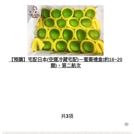
【預購】宅配日本(空運冷藏宅配)－蜜棗禮盒(約16~20
顆)，第二航次
共
3
項