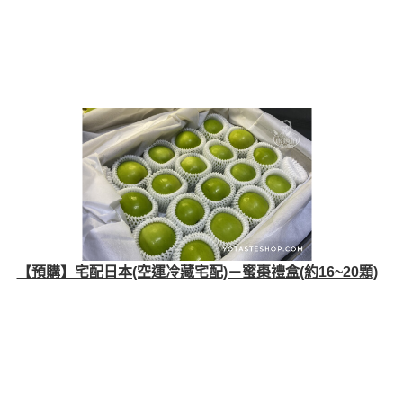
【預購】宅配日本(空運冷藏宅配)－蜜棗禮盒(約16~20顆)