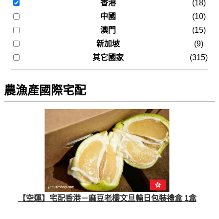
香港
(18)
中國
(10)
澳門
(15)
新加坡
(9)
其它國家
(315)
農漁產國際宅配
【空運】宅配香港－麻豆老欉文旦輸日包裝禮盒 1盒