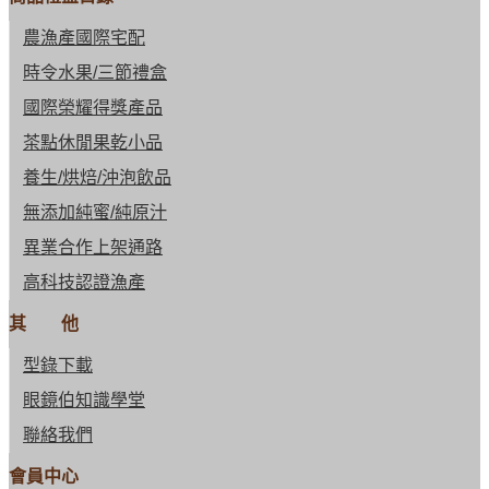
農漁產國際宅配
時令水果/三節禮盒
國際榮耀得獎產品
茶點休閒果乾小品
養生/烘焙/沖泡飲品
無添加純蜜/純原汁
異業合作上架通路
高科技認證漁產
其 他
型錄下載
眼鏡伯知識學堂
聯絡我們
會員中心