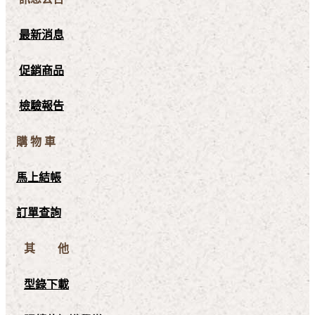
最新消息
促銷商品
檢驗報告
購 物 車
馬上結帳
訂單查詢
其 他
型錄下載