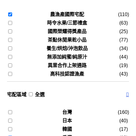
農漁產國際宅配
(110)
時令水果/三節禮盒
(63)
國際榮耀得獎產品
(25)
茶點休閒果乾小品
(77)
養生/烘焙/沖泡飲品
(34)
無添加純蜜/純原汁
(44)
異業合作上架通路
(19)
高科技認證漁產
(43)
宅配區域
全選
台灣
(160)
日本
(40)
韓國
(17)