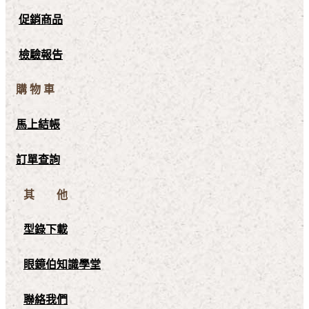
促銷商品
檢驗報告
購 物 車
馬上結帳
訂單查詢
其 他
型錄下載
眼鏡伯知識學堂
聯絡我們