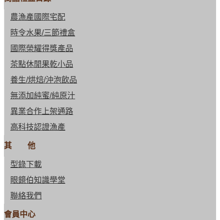
農漁產國際宅配
時令水果/三節禮盒
國際榮耀得獎產品
茶點休閒果乾小品
養生/烘焙/沖泡飲品
無添加純蜜/純原汁
異業合作上架通路
高科技認證漁產
其 他
型錄下載
眼鏡伯知識學堂
聯絡我們
會員中心