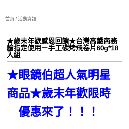
首頁 / 活動資訊
★歲末年歡感恩回饋★台灣高鐵商務
艙指定使用－手工碳烤飛卷片60g*18
入組
★眼鏡伯超人氣明星
商品★歲末年歡限時
優惠來了！！！