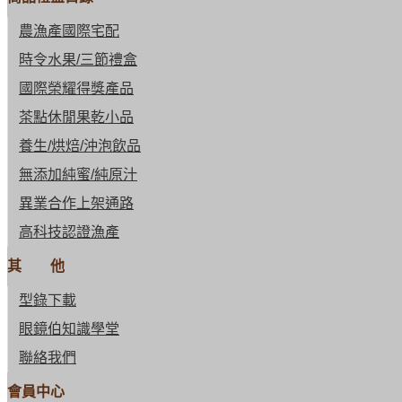
農漁產國際宅配
時令水果/三節禮盒
國際榮耀得獎產品
茶點休閒果乾小品
養生/烘焙/沖泡飲品
無添加純蜜/純原汁
異業合作上架通路
高科技認證漁產
其 他
型錄下載
眼鏡伯知識學堂
聯絡我們
會員中心