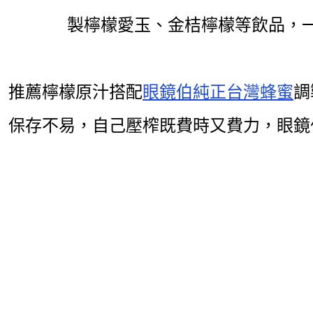
製檸檬愛玉、金桔檸檬等飲品，
推薦檸檬原汁搭配
眼鏡伯純正台灣蜂蜜
調
保存不易，自
己壓榨既費時又費力，眼鏡