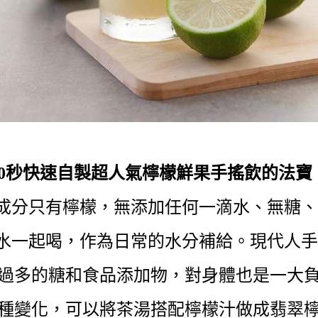
30秒快速自製超人氣檸檬鮮果手搖飲的法寶
成分只有檸檬，
無添加任何一滴水、無糖、
水一起喝，作為日常的水分補給。現代人
過多的糖和食品添加物，對身體也是一大
種變化，可以將茶湯搭配檸檬汁做成翡翠