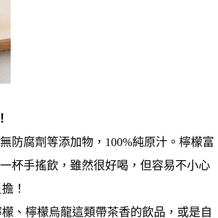
！
無防腐劑等添加物，100%純原汁。檸檬富
手一杯手搖飲，雖然很好喝，但容易不小心
負擔！
檸檬、檸檬烏龍這類帶茶香的飲品，或是自