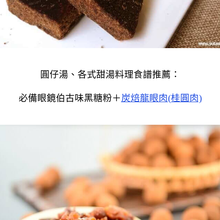
圓仔湯、各式甜湯料理食譜推薦：
必備眼鏡伯古味黑糖粉＋
炭焙龍眼肉(桂圓肉)