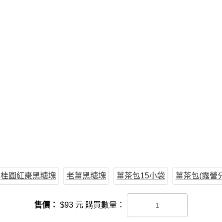
桂圓紅棗黑糖塊
老薑黑糖塊
薑茶包15小袋
薑茶包(露營分
售價：
$
93
元
購買數量：