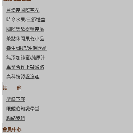
農漁產國際宅配
時令水果/三節禮盒
國際榮耀得獎產品
茶點休閒果乾小品
養生/烘焙/沖泡飲品
無添加純蜜/純原汁
異業合作上架通路
高科技認證漁產
其 他
型錄下載
眼鏡伯知識學堂
聯絡我們
會員中心