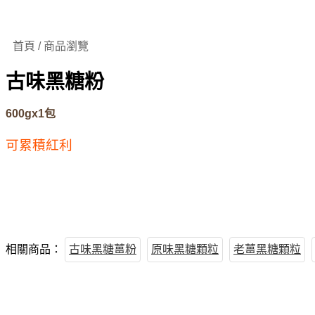
首頁 / 商品瀏覽
古味黑糖粉
600gx1包
可累積紅利
相關商品：
古味黑糖薑粉
原味黑糖顆粒
老薑黑糖顆粒