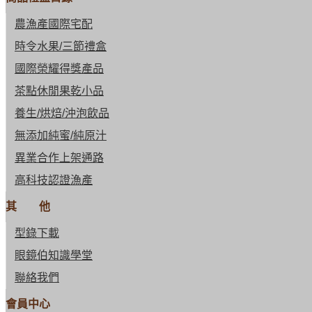
農漁產國際宅配
時令水果/三節禮盒
國際榮耀得獎產品
茶點休閒果乾小品
養生/烘焙/沖泡飲品
無添加純蜜/純原汁
異業合作上架通路
高科技認證漁產
其 他
型錄下載
眼鏡伯知識學堂
聯絡我們
會員中心