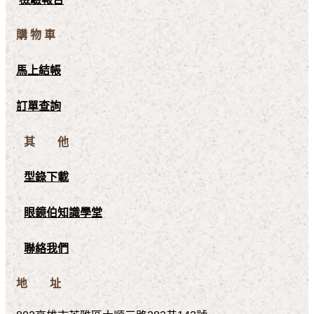
購 物 車
馬上結帳
訂單查詢
其 他
型錄下載
眼鏡伯知識學堂
聯絡我們
地 址