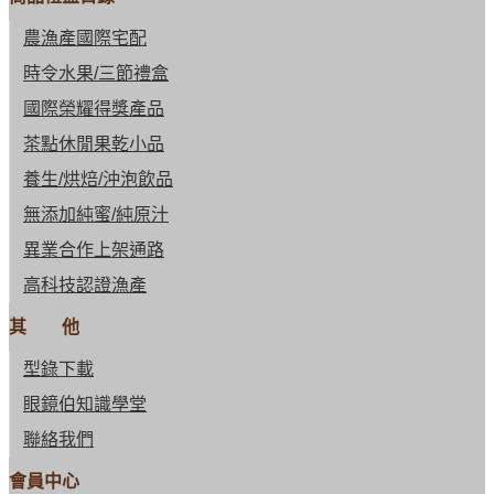
農漁產國際宅配
時令水果/三節禮盒
國際榮耀得獎產品
茶點休閒果乾小品
養生/烘焙/沖泡飲品
無添加純蜜/純原汁
異業合作上架通路
高科技認證漁產
其 他
型錄下載
眼鏡伯知識學堂
聯絡我們
會員中心