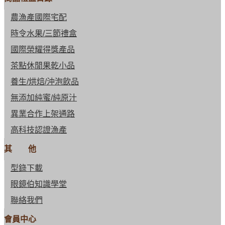
農漁產國際宅配
時令水果/三節禮盒
國際榮耀得獎產品
茶點休閒果乾小品
養生/烘焙/沖泡飲品
無添加純蜜/純原汁
異業合作上架通路
高科技認證漁產
其 他
型錄下載
眼鏡伯知識學堂
聯絡我們
會員中心