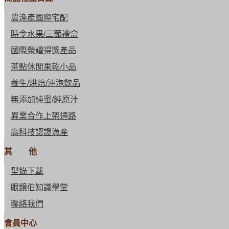
農漁產國際宅配
時令水果/三節禮盒
國際榮耀得獎產品
茶點休閒果乾小品
養生/烘焙/沖泡飲品
無添加純蜜/純原汁
異業合作上架通路
高科技認證漁產
其 他
型錄下載
眼鏡伯知識學堂
聯絡我們
會員中心