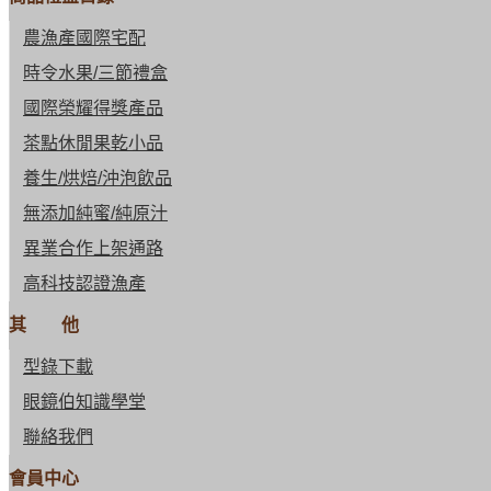
農漁產國際宅配
時令水果/三節禮盒
國際榮耀得獎產品
茶點休閒果乾小品
養生/烘焙/沖泡飲品
無添加純蜜/純原汁
異業合作上架通路
高科技認證漁產
其 他
型錄下載
眼鏡伯知識學堂
聯絡我們
會員中心